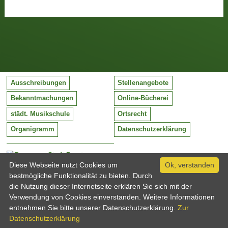
Ausschreibungen
Stellenangebote
Bekanntmachungen
Online-Bücherei
städt. Musikschule
Ortsrecht
Organigramm
Datenschutzerklärung
Stadt Barntrup
Mittelstraße 38
Diese Webseite nutzt Cookies um
Ok, verstanden
32683 Barntrup
bestmögliche Funktionalität zu bieten. Durch
Tel:
05263 / 409-0
die Nutzung dieser Internetseite erklären Sie sich mit der
Fax:
05263 / 409-249
Verwendung von Cookies einverstanden. Weitere Informationen
Email:
info@barntrup.de
entnehmen Sie bitte unserer Datenschutzerklärung.
Zur
Datenschutzerklärung