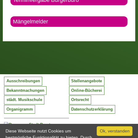
Terminvergabe Bürgerbüro
Mängelmelder
Ausschreibungen
Stellenangebote
Bekanntmachungen
Online-Bücherei
städt. Musikschule
Ortsrecht
Organigramm
Datenschutzerklärung
Stadt Barntrup
Mittelstraße 38
Diese Webseite nutzt Cookies um
Ok, verstanden
32683 Barntrup
bestmögliche Funktionalität zu bieten. Durch