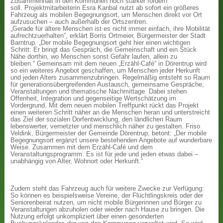
Zusammenhalt in den Kommunen noch stärker fördern
soll. Projektmitarbeiterin Esra Kanbal nutzt ab sofort ein größeres
Fahrzeug als mobilen Begegnungsort, um Menschen direkt vor Ort
aufzusuchen – auch außerhalb der Ortszentren.
„Gerade für ältere Menschen ist es nicht immer einfach, ihre Mobilität
aufrechtzuerhalten”, erklärt Borris Ortmeier, Bürgermeister der Stadt
Barntrup. „Der mobile Begegnungsort geht hier einen wichtigen
Schritt: Er bringt das Gespräch, die Gemeinschaft und ein Stück
Nähe dorthin, wo Menschen sonst Gefahr laufen, allein zu
bleiben.“ Gemeinsam mit dem neuen „Erzähl-Café“ in Dörentrup wird
so ein weiteres Angebot geschaffen, um Menschen jeder Herkunft
und jeden Alters zusammenzubringen. Regelmäßig entsteht so Raum
für generationsübergreifenden Austausch, gemeinsame Gespräche,
Veranstaltungen und thematische Nachmittage. Dabei stehen
Offenheit, Integration und gegenseitige Wertschätzung im
Vordergrund. Mit dem neuen mobilen Treffpunkt rückt das Projekt
einen weiteren Schritt näher an die Menschen heran und unterstreicht
das Ziel der sozialen Dorfentwicklung, den ländlichen Raum
lebenswerter, vernetzter und menschlich näher zu gestalten. Friso
Veldink, Bürgermeister der Gemeinde Dörentrup, betont: „Der mobile
Begegnungsort ergänzt unsere bestehenden Angebote auf wunderbare
Weise. Zusammen mit dem Erzähl-Café und dem
Veranstaltungsprogramm: Es ist für jede und jeden etwas dabei –
unabhängig von Alter, Wohnort oder Herkunft.“
Zudem steht das Fahrzeug auch für weitere Zwecke zur Verfügung:
So können es beispielsweise Vereine, der Flüchtlingskreis oder der
Seniorenbeirat nutzen, um nicht mobile Bürgerinnen und Bürger zu
Veranstaltungen abzuholen oder wieder nach Hause zu bringen. Die
Nutzung erfolgt unkompliziert über einen gesonderten