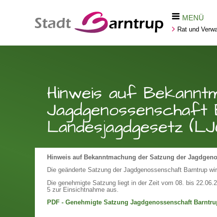
MENÜ
Rat und Verwa
Hinweis auf Bekannt
Jagdgenossenschaft 
Landesjagdgesetz (L
Hinweis auf Bekanntmachung der Satzung der Jagdgeno
Die geänderte Satzung der Jagdgenossenschaft Barntrup wird
Die genehmigte Satzung liegt in der Zeit vom 08. bis 22.06.2
5 zur Einsichtnahme aus.
PDF - Genehmigte Satzung Jagdgenossenschaft Barntru