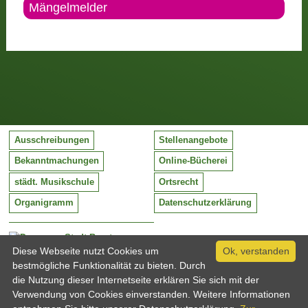
Mängelmelder
Ausschreibungen
Stellenangebote
Bekanntmachungen
Online-Bücherei
städt. Musikschule
Ortsrecht
Organigramm
Datenschutzerklärung
Stadt Barntrup
Mittelstraße 38
Diese Webseite nutzt Cookies um
Ok, verstanden
32683 Barntrup
bestmögliche Funktionalität zu bieten. Durch
Tel:
05263 / 409-0
die Nutzung dieser Internetseite erklären Sie sich mit der
Fax:
05263 / 409-249
Verwendung von Cookies einverstanden. Weitere Informationen
Email:
info@barntrup.de