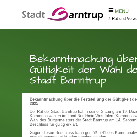
MENÜ
Rat und Verwa
Bekanntmachung über 
Gültigkeit der Wahl 
Stadt Barntrup
Bekanntmachung über die Feststellung der Gültigkeit d
2025
Der Rat der Stadt Barntrup hat in seiner Sitzung am 19. D
Kommunalwahlen im Land Nordrhein-Westfalen (Kommunalwahl
Wahl des Bürgermeisters der Stadt Barntrup am 14. Septe
Beschluss für gültig erklärt.
Gegen diesen Beschluss kann gemäß § 41 des Kommunalwa
Verwaltungsgericht Minden erhoben werden.