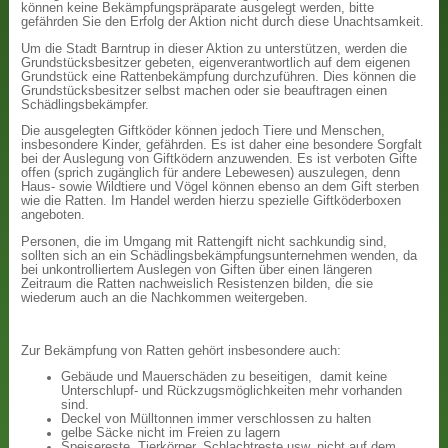
können keine Bekämpfungspräparate ausgelegt werden, bitte
gefährden Sie den Erfolg der Aktion nicht durch diese Unachtsamkeit.
Um die Stadt Barntrup in dieser Aktion zu unterstützen, werden die
Grundstücksbesitzer gebeten, eigenverantwortlich auf dem eigenen
Grundstück eine Rattenbekämpfung durchzuführen. Dies können die
Grundstücksbesitzer selbst machen oder sie beauftragen einen
Schädlingsbekämpfer.
Die ausgelegten Giftköder können jedoch Tiere und Menschen,
insbesondere Kinder, gefährden. Es ist daher eine besondere Sorgfalt
bei der Auslegung von Giftködern anzuwenden. Es ist verboten Gifte
offen (sprich zugänglich für andere Lebewesen) auszulegen, denn
Haus- sowie Wildtiere und Vögel können ebenso an dem Gift sterben
wie die Ratten. Im Handel werden hierzu spezielle Giftköderboxen
angeboten.
Personen, die im Umgang mit Rattengift nicht sachkundig sind,
sollten sich an ein Schädlingsbekämpfungsunternehmen wenden, da
bei unkontrolliertem Auslegen von Giften über einen längeren
Zeitraum die Ratten nachweislich Resistenzen bilden, die sie
wiederum auch an die Nachkommen weitergeben.
Zur Bekämpfung von Ratten gehört insbesondere auch:
Gebäude und Mauerschäden zu beseitigen, damit keine
Unterschlupf- und Rückzugsmöglichkeiten mehr vorhanden
sind.
Deckel von Mülltonnen immer verschlossen zu halten
gelbe Säcke nicht im Freien zu lagern
Speisereste, Tierkörper, Schlachtreste usw. nicht auf dem