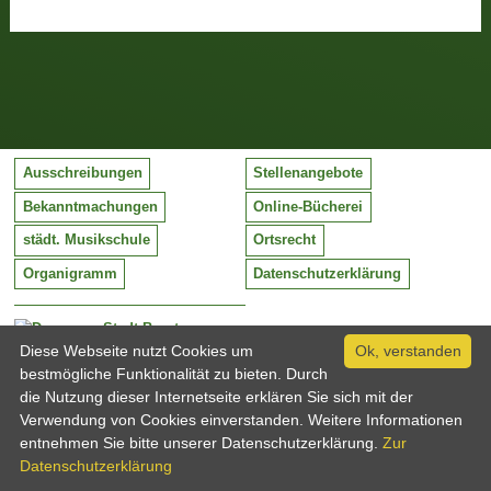
Ausschreibungen
Stellenangebote
Bekanntmachungen
Online-Bücherei
städt. Musikschule
Ortsrecht
Organigramm
Datenschutzerklärung
Stadt Barntrup
Mittelstraße 38
Diese Webseite nutzt Cookies um
Ok, verstanden
32683 Barntrup
bestmögliche Funktionalität zu bieten. Durch
Tel:
05263 / 409-0
die Nutzung dieser Internetseite erklären Sie sich mit der
Fax:
05263 / 409-249
Verwendung von Cookies einverstanden. Weitere Informationen
Email:
info@barntrup.de
entnehmen Sie bitte unserer Datenschutzerklärung.
Zur
Datenschutzerklärung