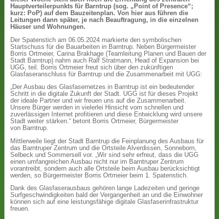
Hauptverteilerpunkts für Barntrup (sog. „Point of Presence“;
kurz: PoP) auf dem Bauzeitenplan. Von hier aus führen die
Leitungen dann später, je nach Beauftragung, in die einzelnen
Häuser und Wohnungen.
Der Spatenstich am 06.05.2024 markierte den symbolischen
Startschuss für die Bauarbeiten in Barntrup. Neben Bürgermeister
Borris Ortmeier, Carina Brakhage (Teamleitung Planen und Bauen der
Stadt Barntrup) nahm auch Ralf Stratmann, Head of Expansion bei
UGG, teil. Borris Ortmeier freut sich über den zukünftigen
Glasfaseranschluss für Barntrup und die Zusammenarbeit mit UGG:
„Der Ausbau des Glasfasernetzes in Barntrup ist ein bedeutender
Schritt in die digitale Zukunft der Stadt. UGG ist für dieses Projekt
der ideale Partner und wir freuen uns auf die Zusammenarbeit.
Unsere Bürger werden in vielerlei Hinsicht vom schnellen und
zuverlässigen Internet profitieren und diese Entwicklung wird unsere
Stadt weiter stärken.“ betont Borris Ortmeier, Bürgermeister
von Barntrup.
Mittlerweile liegt der Stadt Barntrup die Feinplanung des Ausbaus für
das Barntruper Zentrum und die Ortsteile Alverdissen, Sonneborn,
Selbeck und Sommersell vor. „Wir sind sehr erfreut, dass die UGG
einen umfangreichen Ausbau nicht nur im Barntruper Zentrum
vorantreibt, sondern auch alle Ortsteile beim Ausbau berücksichtigt
werden, so Bürgermeister Borris Ortmeier beim 1. Spatenstich.
Dank des Glasfaserausbaus gehören lange Ladezeiten und geringe
Surfgeschwindigkeiten bald der Vergangenheit an und die Einwohner
können sich auf eine leistungsfähige digitale Glasfaserinfrastruktur
freuen.