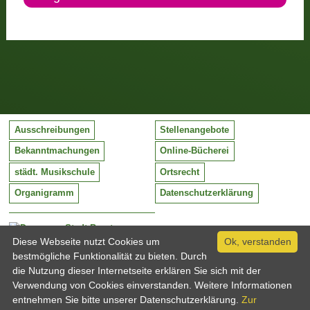
Ausschreibungen
Stellenangebote
Bekanntmachungen
Online-Bücherei
städt. Musikschule
Ortsrecht
Organigramm
Datenschutzerklärung
Stadt Barntrup
Mittelstraße 38
Diese Webseite nutzt Cookies um
Ok, verstanden
32683 Barntrup
bestmögliche Funktionalität zu bieten. Durch
Tel:
05263 / 409-0
die Nutzung dieser Internetseite erklären Sie sich mit der
Fax:
05263 / 409-249
Verwendung von Cookies einverstanden. Weitere Informationen
Email:
info@barntrup.de
entnehmen Sie bitte unserer Datenschutzerklärung.
Zur