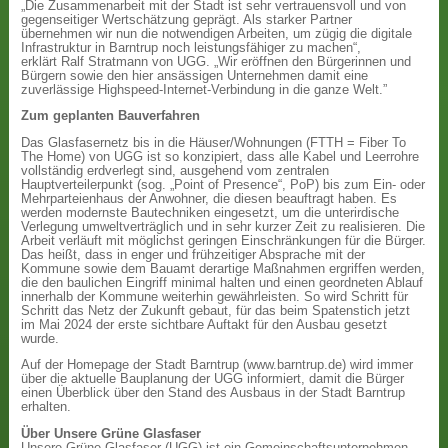
„Die Zusammenarbeit mit der Stadt ist sehr vertrauensvoll und von
gegenseitiger Wertschätzung geprägt. Als starker Partner
übernehmen wir nun die notwendigen Arbeiten, um zügig die digitale
Infrastruktur in Barntrup noch leistungsfähiger zu machen“,
erklärt Ralf Stratmann von UGG. „Wir eröffnen den Bürgerinnen und
Bürgern sowie den hier ansässigen Unternehmen damit eine
zuverlässige Highspeed-Internet-Verbindung in die ganze Welt.”
Zum geplanten Bauverfahren
Das Glasfasernetz bis in die Häuser/Wohnungen (FTTH = Fiber To
The Home) von UGG ist so konzipiert, dass alle Kabel und Leerrohre
vollständig erdverlegt sind, ausgehend vom zentralen
Hauptverteilerpunkt (sog. „Point of Presence“, PoP) bis zum Ein- oder
Mehrparteienhaus der Anwohner, die diesen beauftragt haben. Es
werden modernste Bautechniken eingesetzt, um die unterirdische
Verlegung umweltverträglich und in sehr kurzer Zeit zu realisieren. Die
Arbeit verläuft mit möglichst geringen Einschränkungen für die Bürger.
Das heißt, dass in enger und frühzeitiger Absprache mit der
Kommune sowie dem Bauamt derartige Maßnahmen ergriffen werden,
die den baulichen Eingriff minimal halten und einen geordneten Ablauf
innerhalb der Kommune weiterhin gewährleisten. So wird Schritt für
Schritt das Netz der Zukunft gebaut, für das beim Spatenstich jetzt
im Mai 2024 der erste sichtbare Auftakt für den Ausbau gesetzt
wurde.
Auf der Homepage der Stadt Barntrup (www.barntrup.de) wird immer
über die aktuelle Bauplanung der UGG informiert, damit die Bürger
einen Überblick über den Stand des Ausbaus in der Stadt Barntrup
erhalten.
Über Unsere Grüne Glasfaser
Unsere Grüne Glasfaser (UGG) ist ein Gemeinschaftsunternehmen