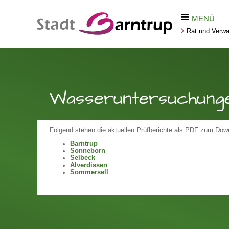
MENÜ
Rat und Verwa
Wasseruntersuchung
Folgend stehen die aktuellen Prüfberichte als PDF zum Dow
Barntrup
Sonneborn
Selbeck
Alverdissen
Sommersell