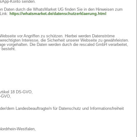
sApp-Konto senden.
n Daten durch die WhatsMarket UG finden Sie in den Hinweisen zum
Link:
https://whatsmarket.de/datenschutzerklaerung.html
Webseite vor Angriffen zu schützen. Hierbei werden Datenströme
erechtigten Interesse, die Sicherheit unserer Webseite zu gewährleisten.
ge vorgehalten. Die Daten werden durch die rescaled GmbH verarbeitet,
 besteht.
Artikel 18 DS-GVO,
S-GVO,
 der/dem Landesbeauftragte/n für Datenschutz und Informationsfreiheit
Nordrhein-Westfalen,