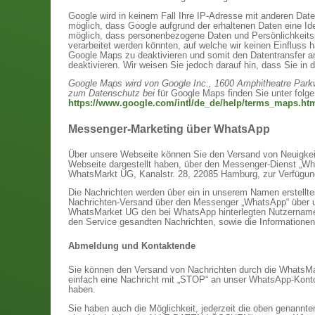
Google wird in keinem Fall Ihre IP-Adresse mit anderen Dat
möglich, dass Google aufgrund der erhaltenen Daten eine I
möglich, dass personenbezogene Daten und Persönlichkeitsp
verarbeitet werden könnten, auf welche wir keinen Einfluss
Google Maps zu deaktivieren und somit den Datentransfer a
deaktivieren. Wir weisen Sie jedoch darauf hin, dass Sie in 
Google Maps wird von Google Inc., 1600 Amphitheatre Park
zum Datenschutz bei
für Google Maps finden Sie unter folg
https://www.google.com/intl/de_de/help/terms_maps.ht
Messenger-Marketing über WhatsApp
Über unsere Webseite können Sie den Versand von Neuigkeit
Webseite dargestellt haben, über den Messenger-Dienst „Wha
WhatsMarkt UG, Kanalstr. 28, 22085 Hamburg, zur Verfügun
Die Nachrichten werden über ein in unserem Namen erstellt
Nachrichten-Versand über den Messenger „WhatsApp“ über uns
WhatsMarket UG den bei WhatsApp hinterlegten Nutzernamen
den Service gesandten Nachrichten, sowie die Informationen
Abmeldung und Kontaktende
Sie können den Versand von Nachrichten durch die WhatsM
einfach eine Nachricht mit „STOP“ an unser WhatsApp-Konto
haben.
Sie haben auch die Möglichkeit, jederzeit die oben genann