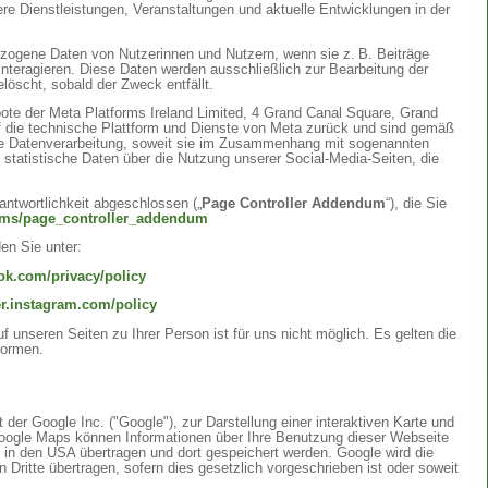
re Dienstleistungen, Veranstaltungen und aktuelle Entwicklungen in der
ezogene Daten von Nutzerinnen und Nutzern, wenn sie z. B. Beiträge
interagieren. Diese Daten werden ausschließlich zur Bearbeitung der
öscht, sobald der Zweck entfällt.
te der Meta Platforms Ireland Limited, 4 Grand Canal Square, Grand
 auf die technische Plattform und Dienste von Meta zurück und sind gemäß
ie Datenverarbeitung, soweit sie im Zusammenhang mit sogenannten
e statistische Daten über die Nutzung unserer Social-Media-Seiten, die
ntwortlichkeit abgeschlossen („
Page Controller Addendum
“), die Sie
erms/page_controller_addendum
en Sie unter:
ok.com/privacy/policy
er.instagram.com/policy
 unseren Seiten zu Ihrer Person ist für uns nicht möglich. Es gelten die
formen.
er Google Inc. ("Google"), zur Darstellung einer interaktiven Karte und
Google Maps können Informationen über Ihre Benutzung dieser Webseite
e in den USA übertragen und dort gespeichert werden. Google wird die
ritte übertragen, sofern dies gesetzlich vorgeschrieben ist oder soweit