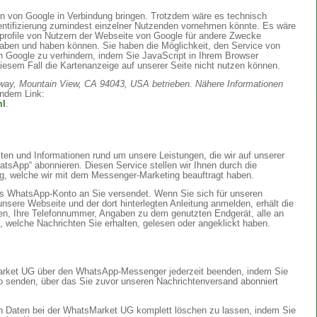
en von Google in Verbindung bringen. Trotzdem wäre es technisch
dentifizierung zumindest einzelner Nutzenden vornehmen könnte. Es wäre
rofile von Nutzern der Webseite von Google für andere Zwecke
 haben und haben können. Sie haben die Möglichkeit, den Service von
n Google zu verhindern, indem Sie JavaScript in Ihrem Browser
diesem Fall die Kartenanzeige auf unserer Seite nicht nutzen können.
way, Mountain View, CA 94043, USA betrieben.
Nähere Informationen
endem Link:
ml
.
en und Informationen rund um unsere Leistungen, die wir auf unserer
tsApp“ abonnieren. Diesen Service stellen wir Ihnen durch die
g, welche wir mit dem Messenger-Marketing beauftragt haben.
es WhatsApp-Konto an Sie versendet. Wenn Sie sich für unseren
ere Webseite und der dort hinterlegten Anleitung anmelden, erhält die
, Ihre Telefonnummer, Angaben zu dem genutzten Endgerät, alle an
, welche Nachrichten Sie erhalten, gelesen oder angeklickt haben.
arket UG über den WhatsApp-Messenger jederzeit beenden, indem Sie
 senden, über das Sie zuvor unseren Nachrichtenversand abonniert
ten Daten bei der WhatsMarket UG komplett löschen zu lassen, indem Sie