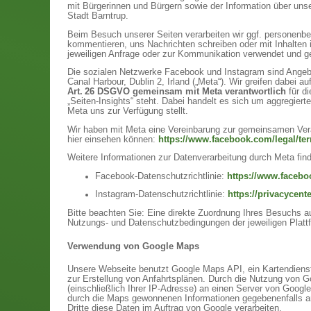
mit Bürgerinnen und Bürgern sowie der Information über unse
Stadt Barntrup.
Beim Besuch unserer Seiten verarbeiten wir ggf. personenb
kommentieren, uns Nachrichten schreiben oder mit Inhalten 
jeweiligen Anfrage oder zur Kommunikation verwendet und gel
Die sozialen Netzwerke Facebook und Instagram sind Angebo
Canal Harbour, Dublin 2, Irland („Meta“). Wir greifen dabei
Art. 26 DSGVO gemeinsam mit Meta verantwortlich
für d
„Seiten-Insights“ steht. Dabei handelt es sich um aggregiert
Meta uns zur Verfügung stellt.
Wir haben mit Meta eine Vereinbarung zur gemeinsamen Vera
hier einsehen können:
https://www.facebook.com/legal/t
Weitere Informationen zur Datenverarbeitung durch Meta find
Facebook-Datenschutzrichtlinie:
https://www.facebo
Instagram-Datenschutzrichtlinie:
https://privacycent
Bitte beachten Sie: Eine direkte Zuordnung Ihres Besuchs auf
Nutzungs- und Datenschutzbedingungen der jeweiligen Platt
Verwendung von Google Maps
Unsere Webseite benutzt Google Maps API, ein Kartendienst d
zur Erstellung von Anfahrtsplänen. Durch die Nutzung von 
(einschließlich Ihrer IP-Adresse) an einen Server von Googl
durch die Maps gewonnenen Informationen gegebenenfalls an D
Dritte diese Daten im Auftrag von Google verarbeiten.