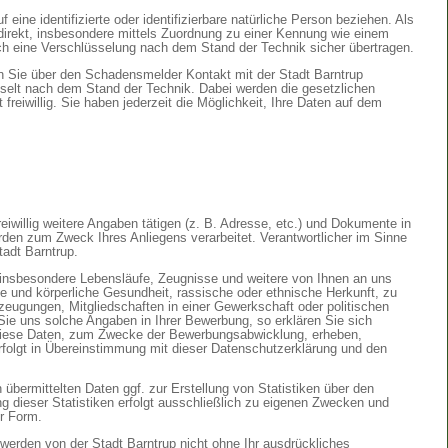
eine identifizierte oder identifizierbare natürliche Person beziehen. Als
indirekt, insbesondere mittels Zuordnung zu einer Kennung wie einem
rch eine Verschlüsselung nach dem Stand der Technik sicher übertragen.
n Sie über den Schadensmelder Kontakt mit der Stadt Barntrup
selt nach dem Stand der Technik. Dabei werden die gesetzlichen
freiwillig. Sie haben jederzeit die Möglichkeit, Ihre Daten auf dem
iwillig weitere Angaben tätigen (z. B. Adresse, etc.) und Dokumente in
en zum Zweck Ihres Anliegens verarbeitet. Verantwortlicher im Sinne
tadt Barntrup.
 insbesondere Lebensläufe, Zeugnisse und weitere von Ihnen an uns
e und körperliche Gesundheit, rassische oder ethnische Herkunft, zu
zeugungen, Mitgliedschaften in einer Gewerkschaft oder politischen
Sie uns solche Angaben in Ihrer Bewerbung, so erklären Sie sich
 diese Daten, zum Zwecke der Bewerbungsabwicklung, erheben,
erfolgt in Übereinstimmung mit dieser Datenschutzerklärung und den
 übermittelten Daten ggf. zur Erstellung von Statistiken über den
 dieser Statistiken erfolgt ausschließlich zu eigenen Zwecken und
er Form.
rden von der Stadt Barntrup nicht ohne Ihr ausdrückliches