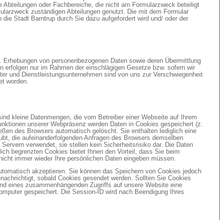
e Abteilungen oder Fachbereiche, die nicht am Formularzweck beteiligt
mularzweck zuständigen Abteilungen genutzt. Die mit dem Formular
ie Stadt Barntrup durch Sie dazu aufgefordert wird und/ oder der
gung. Erhebungen von personenbezogenen Daten sowie deren Übermittlung
en erfolgen nur im Rahmen der einschlägigen Gesetze bzw. sofern wir
eiter und Dienstleistungsunternehmen sind von uns zur Verschwiegenheit
et worden.
sind kleine Datenmengen, die vom Betreiber einer Webseite auf Ihrem
Funktionen unserer Webpräsenz werden Daten in Cookies gespeichert (z.
eßen des Browsers automatisch gelöscht. Sie enthalten lediglich eine
aubt, die aufeinanderfolgenden Anfragen des Browsers demselben
ervern verwendet, sie stellen kein Sicherheitsrisiko dar. Die Daten
lich begrenzten Cookies bietet Ihnen den Vorteil, dass Sie beim
nicht immer wieder Ihre persönlichen Daten eingeben müssen.
automatisch akzeptieren. Sie können das Speichern von Cookies jedoch
benachrichtigt, sobald Cookies gesendet werden. Sollten Sie Cookies
ährend eines zusammenhängenden Zugriffs auf unsere Website eine
mputer gespeichert. Die Session-ID wird nach Beendigung Ihres