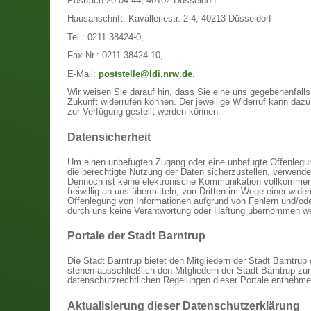
Postfach 20 04 44, 40102 Düsseldorf
Hausanschrift: Kavalleriestr. 2-4, 40213 Düsseldorf
Tel.: 0211 38424-0,
Fax-Nr.: 0211 38424-10,
E-Mail:
poststelle@ldi.nrw.de
.
Wir weisen Sie darauf hin, dass Sie eine uns gegebenenfalls e
Zukunft widerrufen können. Der jeweilige Widerruf kann daz
zur Verfügung gestellt werden können.
Datensicherheit
Um einen unbefugten Zugang oder eine unbefugte Offenlegun
die berechtigte Nutzung der Daten sicherzustellen, verwen
Dennoch ist keine elektronische Kommunikation vollkommen s
freiwillig an uns übermitteln, von Dritten im Wege einer wid
Offenlegung von Informationen aufgrund von Fehlern und/oder
durch uns keine Verantwortung oder Haftung übernommen w
Portale der Stadt Barntrup
Die Stadt Barntrup bietet den Mitgliedern der Stadt Barntrup
stehen ausschließlich den Mitgliedern der Stadt Barntrup zu
datenschutzrechtlichen Regelungen dieser Portale entnehme
Aktualisierung dieser Datenschutzerklärung