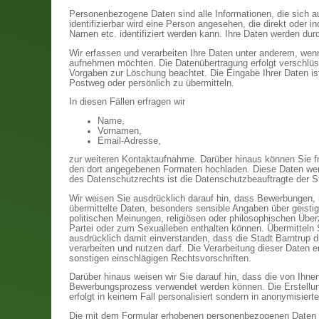
Personenbezogene Daten sind alle Informationen, die sich auf 
identifizierbar wird eine Person angesehen, die direkt oder 
Namen etc. identifiziert werden kann. Ihre Daten werden du
Wir erfassen und verarbeiten Ihre Daten unter anderem, wen
aufnehmen möchten. Die Datenübertragung erfolgt verschlüs
Vorgaben zur Löschung beachtet. Die Eingabe Ihrer Daten ist 
Postweg oder persönlich zu übermitteln.
In diesen Fällen erfragen wir
Name,
Vornamen,
Email-Adresse,
zur weiteren Kontaktaufnahme. Darüber hinaus können Sie fre
den dort angegebenen Formaten hochladen. Diese Daten werd
des Datenschutzrechts ist die Datenschutzbeauftragte der S
Wir weisen Sie ausdrücklich darauf hin, dass Bewerbungen,
übermittelte Daten, besonders sensible Angaben über geistig
politischen Meinungen, religiösen oder philosophischen Über
Partei oder zum Sexualleben enthalten können. Übermitteln 
ausdrücklich damit einverstanden, dass die Stadt Barntrup
verarbeiten und nutzen darf. Die Verarbeitung dieser Daten 
sonstigen einschlägigen Rechtsvorschriften.
Darüber hinaus weisen wir Sie darauf hin, dass die von Ihnen
Bewerbungsprozess verwendet werden können. Die Erstellung
erfolgt in keinem Fall personalisiert sondern in anonymisiert
Die mit dem Formular erhobenen personenbezogenen Daten we