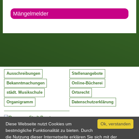
Mängelmelder
Ausschreibungen
Stellenangebote
Bekanntmachungen
Online-Bücherei
städt. Musikschule
Ortsrecht
Organigramm
Datenschutzerklärung
Stadt Barntrup
Mittelstraße 38
Diese Webseite nutzt Cookies um
Ok, verstanden
32683 Barntrup
bestmögliche Funktionalität zu bieten. Durch
Tel:
05263 / 409-0
die Nutzung dieser Internetseite erklären Sie sich mit der