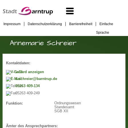
Impressum
Datenschutzerklärung
Barrierefreiheit
Einfache
Sprache
Annemarie Schreier
Kontaktdaten:
v-Card anzeigen
a.schreier@barntrup.de
05263 409-134
05263 409-249
Ordnungswesen
Funktion:
Standesamt
SGB XII
Ämter des Ansprechpartners: