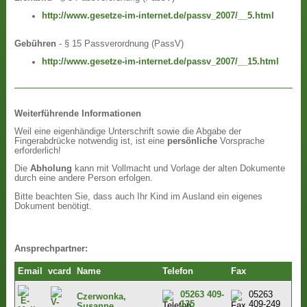
http://www.gesetze-im-internet.de/passv_2007/__5.html
Gebühren
- § 15 Passverordnung (PassV)
http://www.gesetze-im-internet.de/passv_2007/__15.html
Weiterführende Informationen
Weil eine eigenhändige Unterschrift sowie die Abgabe der
Fingerabdrücke notwendig ist, ist eine
persönliche
Vorsprache
erforderlich!
Die
Abholung
kann mit Vollmacht und Vorlage der alten Dokumente
durch eine andere Person erfolgen.
Bitte beachten Sie, dass auch Ihr Kind im Ausland ein eigenes
Dokument benötigt.
Ansprechpartner:
Email
vcard
Name
Telefon
Fax
05263 409-
05263
Czerwonka,
135
409-249
Susanne