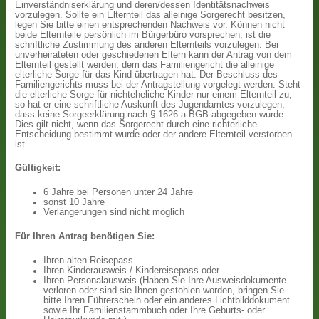
Einverständniserklärung und deren/dessen Identitätsnachweis
vorzulegen. Sollte ein Elternteil das alleinige Sorgerecht besitzen,
legen Sie bitte einen entsprechenden Nachweis vor. Können nicht
beide Elternteile persönlich im Bürgerbüro vorsprechen, ist die
schriftliche Zustimmung des anderen Elternteils vorzulegen. Bei
unverheirateten oder geschiedenen Eltern kann der Antrag von dem
Elternteil gestellt werden, dem das Familiengericht die alleinige
elterliche Sorge für das Kind übertragen hat. Der Beschluss des
Familiengerichts muss bei der Antragstellung vorgelegt werden. Steht
die elterliche Sorge für nichteheliche Kinder nur einem Elternteil zu,
so hat er eine schriftliche Auskunft des Jugendamtes vorzulegen,
dass keine Sorgeerklärung nach § 1626 a BGB abgegeben wurde.
Dies gilt nicht, wenn das Sorgerecht durch eine richterliche
Entscheidung bestimmt wurde oder der andere Elternteil verstorben
ist.
Gültigkeit:
6 Jahre bei Personen unter 24 Jahre
sonst 10 Jahre
Verlängerungen sind nicht möglich
Für Ihren Antrag benötigen Sie:
Ihren alten Reisepass
Ihren Kinderausweis / Kindereisepass oder
Ihren Personalausweis (Haben Sie Ihre Ausweisdokumente
verloren oder sind sie Ihnen gestohlen worden, bringen Sie
bitte Ihren Führerschein oder ein anderes Lichtbilddokument
sowie Ihr Familienstammbuch oder Ihre Geburts- oder