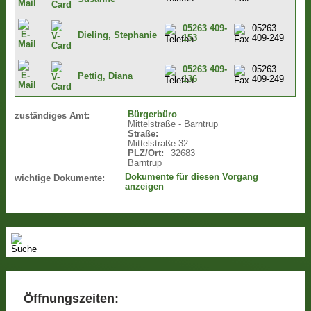
05263 409-
05263
Dieling, Stephanie
153
409-249
05263 409-
05263
Pettig, Diana
136
409-249
Bürgerbüro
zuständiges Amt:
Mittelstraße - Barntrup
Straße:
Mittelstraße 32
PLZ/Ort:
32683
Barntrup
Dokumente für diesen Vorgang
wichtige Dokumente:
anzeigen
Öffnungszeiten: