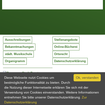
Ausschreibungen
Stellenangebote
Bekanntmachungen
Online-Bücherei
städt. Musikschule
Ortsrecht
Organigramm
Datenschutzerklärung
Stadt Barntrup
Mittelstraße 38
Diese Webseite nutzt Cookies um
Ok, verstanden
32683 Barntrup
bestmögliche Funktionalität zu bieten. Durch
Tel:
05263 / 409-0
die Nutzung dieser Internetseite erklären Sie sich mit der
Fax:
05263 / 409-249
Verwendung von Cookies einverstanden. Weitere Informationen
Email:
info@barntrup.de
entnehmen Sie bitte unserer Datenschutzerklärung.
Zur
Datenschutzerklärung