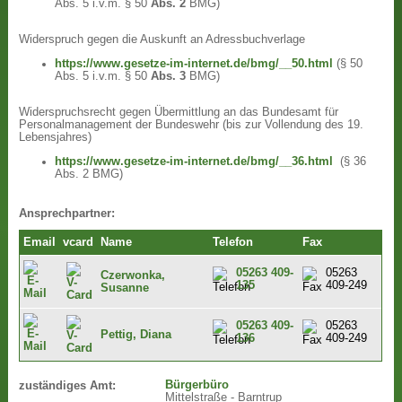
Abs. 5 i.v.m. § 50
Abs. 2
BMG)
Widerspruch gegen die Auskunft an Adressbuchverlage
https://www.gesetze-im-internet.de/bmg/__50.html
(§ 50
Abs. 5 i.v.m. § 50
Abs. 3
BMG)
Widerspruchsrecht gegen Übermittlung an das Bundesamt für
Personalmanagement der Bundeswehr (bis zur Vollendung des 19.
Lebensjahres)
https://www.gesetze-im-internet.de/bmg/__36.html
(§ 36
Abs. 2 BMG)
Ansprechpartner:
Email
vcard
Name
Telefon
Fax
05263 409-
05263
Czerwonka,
135
409-249
Susanne
05263 409-
05263
Pettig, Diana
136
409-249
Bürgerbüro
zuständiges Amt:
Mittelstraße - Barntrup