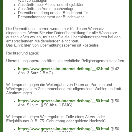
Wahlvorschlägen
Auskünfte über Alters- und Ehejubiläen
Auskünfte an Adressbuchverlage
Datenübermittlung an das Bundesamt für
Personalmanagement der Bundeswehr
Die Übermittlungssperren werden nur für diesen Wohnsitz
eingerichtet. Wenn Sie eine Datenübermittlung für alle Wohnsitze
ausschließen wollen, müssen Sie die Übermittlungssperren bei den
entsprechenden Meldebehörden einrichten.
Das Einrichten von Übermittlungssperren ist kostenfrei.
Rechtsgrundlage(n)
Übermittlungssperre an öffentlich-rechtliche Religionsgemeinschaften
https://www.gesetze-im-internet.de/bmg/__42.html
(§ 42
Abs. 3 Satz 2 BMG)
Widerspruch gegen die Weitergabe von Daten an Parteien und
Wählergruppen im Zusammenhang mit allgemeinen Wahlen und mit
Abstimmungen
https://www.gesetze-im-internet.de/bmg/__50.html
(§ 50
Abs. 5 i.v.m. § 50
Abs. 1
BMG)
Widerspruch gegen Weitergabe im Falle eines Alters- oder
Ehejubiläums (z.B. 75. Geburtstag oder goldene Hochzeit)
https://www.gesetze-im-internet.de/bmg/__50.html
(§ 50