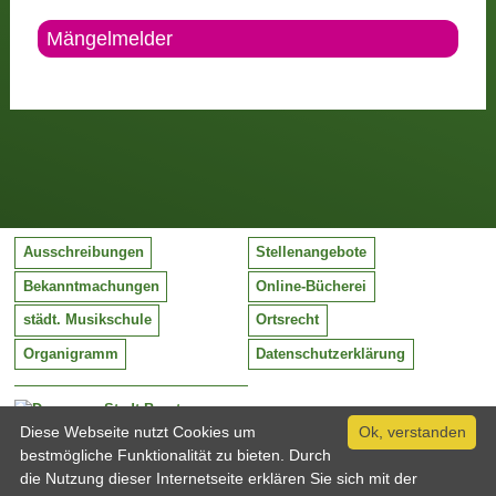
Mängelmelder
Ausschreibungen
Stellenangebote
Bekanntmachungen
Online-Bücherei
städt. Musikschule
Ortsrecht
Organigramm
Datenschutzerklärung
Stadt Barntrup
Mittelstraße 38
Diese Webseite nutzt Cookies um
Ok, verstanden
32683 Barntrup
bestmögliche Funktionalität zu bieten. Durch
Tel:
05263 / 409-0
die Nutzung dieser Internetseite erklären Sie sich mit der
Fax:
05263 / 409-249