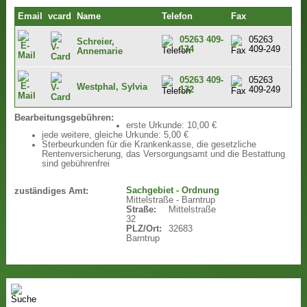
Email
vcard
Name
Telefon
Fax
05263 409-
05263
Schreier,
134
409-249
Annemarie
05263 409-
05263
Westphal, Sylvia
132
409-249
Bearbeitungsgebühren:
erste Urkunde: 10,00 €
jede weitere, gleiche Urkunde: 5,00 €
Sterbeurkunden für die Krankenkasse, die gesetzliche
Rentenversicherung, das Versorgungsamt und die Bestattung
sind gebührenfrei
Sachgebiet - Ordnung
zuständiges Amt:
Mittelstraße - Barntrup
Straße:
Mittelstraße
32
PLZ/Ort:
32683
Barntrup