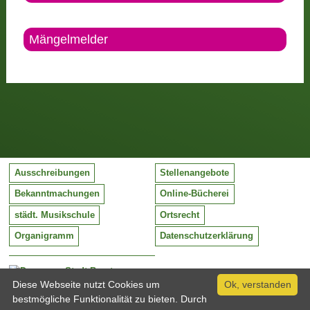
Mängelmelder
Ausschreibungen
Stellenangebote
Bekanntmachungen
Online-Bücherei
städt. Musikschule
Ortsrecht
Organigramm
Datenschutzerklärung
Stadt Barntrup
Mittelstraße 38
Diese Webseite nutzt Cookies um
Ok, verstanden
32683 Barntrup
bestmögliche Funktionalität zu bieten. Durch
Tel:
05263 / 409-0