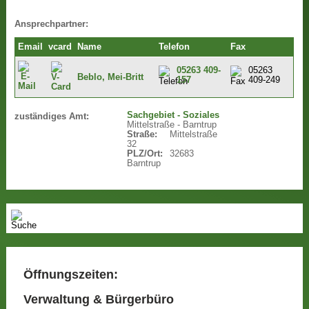
Ansprechpartner:
Email
vcard
Name
Telefon
Fax
05263 409-
05263
Beblo, Mei-Britt
157
409-249
Sachgebiet - Soziales
zuständiges Amt:
Mittelstraße - Barntrup
Straße:
Mittelstraße
32
PLZ/Ort:
32683
Barntrup
Öffnungszeiten:
Verwaltung & Bürgerbüro