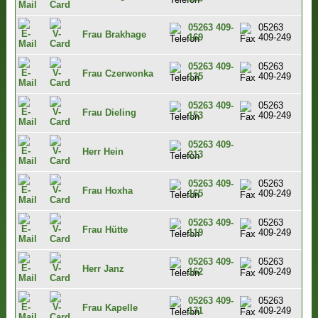
05263 409-
05263
Frau Brakhage
169
409-249
05263 409-
05263
Frau Czerwonka
135
409-249
05263 409-
05263
Frau Dieling
153
409-249
05263 409-
Herr Hein
213
05263 409-
05263
Frau Hoxha
165
409-249
05263 409-
05263
Frau Hütte
119
409-249
05263 409-
05263
Herr Janz
162
409-249
05263 409-
05263
Frau Kapelle
131
409-249