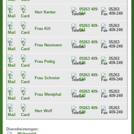
05263 409-
05263
Herr Kenter
164
409-249
05263 409-
05263
Frau Kill
161
409-249
05263 409-
05263
Frau Neumann
163
409-249
05263 409-
05263
Frau Pettig
136
409-249
05263 409-
05263
Frau Schreier
134
409-249
05263 409-
05263
Frau Westphal
132
409-249
05263 409-
05263
Herr Wolf
139
409-249
Dienstleistungen:
Wohngeld