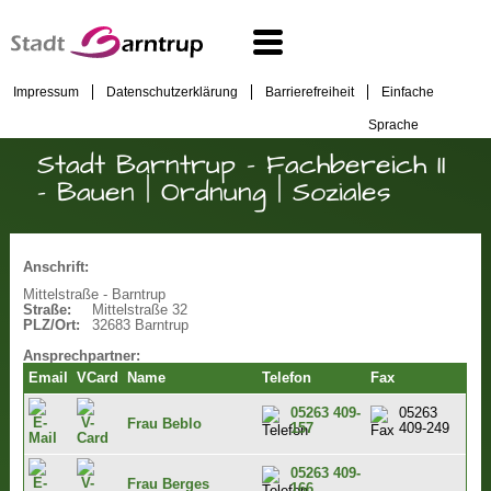
Impressum
Datenschutzerklärung
Barrierefreiheit
Einfache
Sprache
Stadt Barntrup - Fachbereich II
- Bauen | Ordnung | Soziales
Anschrift:
Mittelstraße - Barntrup
Straße:
Mittelstraße 32
PLZ/Ort:
32683 Barntrup
Ansprechpartner:
Email
VCard
Name
Telefon
Fax
05263 409-
05263
Frau Beblo
157
409-249
05263 409-
Frau Berges
166