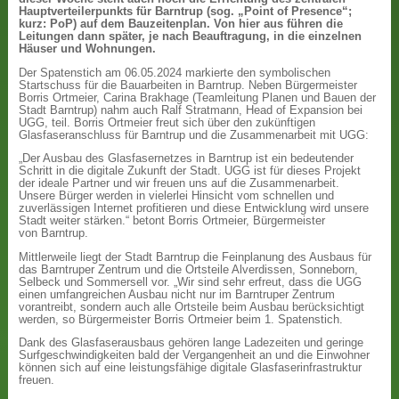
Hauptverteilerpunkts für Barntrup (sog. „Point of Presence“;
kurz: PoP) auf dem Bauzeitenplan. Von hier aus führen die
Leitungen dann später, je nach Beauftragung, in die einzelnen
Häuser und Wohnungen.
Der Spatenstich am 06.05.2024 markierte den symbolischen
Startschuss für die Bauarbeiten in Barntrup. Neben Bürgermeister
Borris Ortmeier, Carina Brakhage (Teamleitung Planen und Bauen der
Stadt Barntrup) nahm auch Ralf Stratmann, Head of Expansion bei
UGG, teil. Borris Ortmeier freut sich über den zukünftigen
Glasfaseranschluss für Barntrup und die Zusammenarbeit mit UGG:
„Der Ausbau des Glasfasernetzes in Barntrup ist ein bedeutender
Schritt in die digitale Zukunft der Stadt. UGG ist für dieses Projekt
der ideale Partner und wir freuen uns auf die Zusammenarbeit.
Unsere Bürger werden in vielerlei Hinsicht vom schnellen und
zuverlässigen Internet profitieren und diese Entwicklung wird unsere
Stadt weiter stärken.“ betont Borris Ortmeier, Bürgermeister
von Barntrup.
Mittlerweile liegt der Stadt Barntrup die Feinplanung des Ausbaus für
das Barntruper Zentrum und die Ortsteile Alverdissen, Sonneborn,
Selbeck und Sommersell vor. „Wir sind sehr erfreut, dass die UGG
einen umfangreichen Ausbau nicht nur im Barntruper Zentrum
vorantreibt, sondern auch alle Ortsteile beim Ausbau berücksichtigt
werden, so Bürgermeister Borris Ortmeier beim 1. Spatenstich.
Dank des Glasfaserausbaus gehören lange Ladezeiten und geringe
Surfgeschwindigkeiten bald der Vergangenheit an und die Einwohner
können sich auf eine leistungsfähige digitale Glasfaserinfrastruktur
freuen.