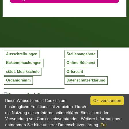
Ausschreibungen
Stellenangebote
Bekanntmachungen
Online-Bücherei
städt. Musikschule
Ortsrecht
Organigramm
Datenschutzerklärung
Stadt Barntrup
Mittelstraße 38
Diese Webseite nutzt Cookies um
Ok, verstanden
32683 Barntrup
bestmögliche Funktionalität zu bieten. Durch
Tel:
05263 / 409-0
die Nutzung dieser Internetseite erklären Sie sich mit der
Fax:
05263 / 409-249
Verwendung von Cookies einverstanden. Weitere Informationen
Email:
info@barntrup.de
entnehmen Sie bitte unserer Datenschutzerklärung.
Zur