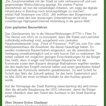
„Die Zusammenarbeit mit der Stadt ist sehr vertrauensvoll und von
gegenseitiger Wertschätzung geprägt. Als starker Partner
übernehmen wir nun die notwendigen Arbeiten, um zügig die digitale
Infrastruktur in Barntrup noch leistungsfähiger zu machen“,
erklärt Ralf Stratmann von UGG. „Wir eröffnen den Bürgerinnen und
Bürgern sowie den hier ansässigen Unternehmen damit eine
zuverlässige Highspeed-Internet-Verbindung in die ganze Welt.”
Zum geplanten Bauverfahren
Das Glasfasernetz bis in die Häuser/Wohnungen (FTTH = Fiber To
The Home) von UGG ist so konzipiert, dass alle Kabel und Leerrohre
vollständig erdverlegt sind, ausgehend vom zentralen
Hauptverteilerpunkt (sog. „Point of Presence“, PoP) bis zum Ein- oder
Mehrparteienhaus der Anwohner, die diesen beauftragt haben. Es
werden modernste Bautechniken eingesetzt, um die unterirdische
Verlegung umweltverträglich und in sehr kurzer Zeit zu realisieren. Die
Arbeit verläuft mit möglichst geringen Einschränkungen für die Bürger.
Das heißt, dass in enger und frühzeitiger Absprache mit der
Kommune sowie dem Bauamt derartige Maßnahmen ergriffen werden,
die den baulichen Eingriff minimal halten und einen geordneten Ablauf
innerhalb der Kommune weiterhin gewährleisten. So wird Schritt für
Schritt das Netz der Zukunft gebaut, für das beim Spatenstich jetzt
im Mai 2024 der erste sichtbare Auftakt für den Ausbau gesetzt
wurde.
Auf der Homepage der Stadt Barntrup (www.barntrup.de) wird immer
über die aktuelle Bauplanung der UGG informiert, damit die Bürger
einen Überblick über den Stand des Ausbaus in der Stadt Barntrup
erhalten.
Über Unsere Grüne Glasfaser
Unsere Grüne Glasfaser (UGG) ist ein Gemeinschaftsunternehmen