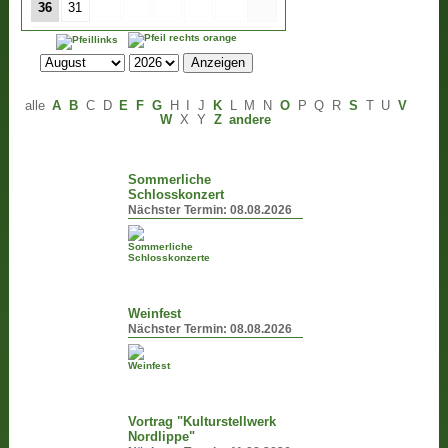
36
31
alle
A
B
C
D
E
F
G
H
I
J
K
L
M
N
O
P
Q
R
S
T
U
V
W
X
Y
Z
andere
Sommerliche
Schlosskonzert
Nächster Termin:
08.08.2026
Weinfest
Nächster Termin:
08.08.2026
Vortrag "Kulturstellwerk
Nordlippe"