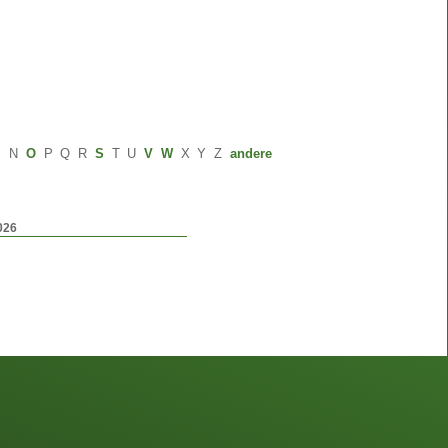
M
N
O
P
Q
R
S
T
U
V
W
X
Y
Z
andere
026