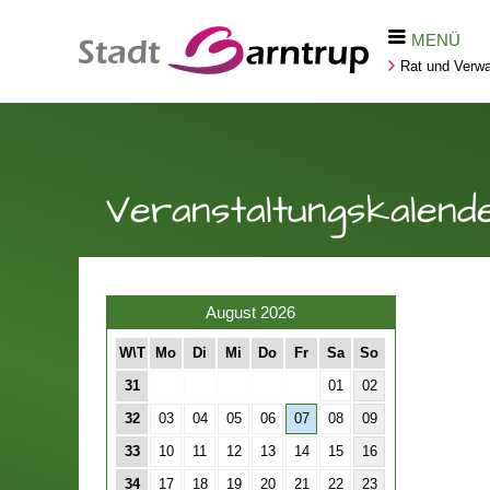
MENÜ
Rat und Verwa
Veranstaltungskalend
August 2026
W\T
Mo
Di
Mi
Do
Fr
Sa
So
31
01
02
32
03
04
05
06
07
08
09
33
10
11
12
13
14
15
16
34
17
18
19
20
21
22
23