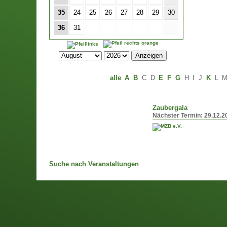
35
24
25
26
27
28
29
30
36
31
alle
A
B
C
D
E
F
G
H
I
J
K
L
Zaubergala
Nächster Termin:
29.12.2
Suche nach Veranstaltungen