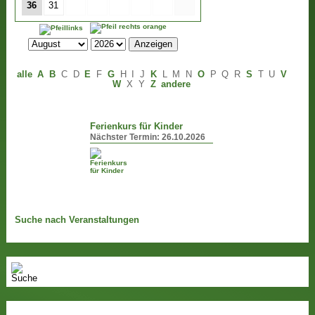
36
31
alle
A
B
C
D
E
F
G
H
I
J
K
L
M
N
O
P
Q
R
S
T
U
V
W
X
Y
Z
andere
Ferienkurs für Kinder
Nächster Termin:
26.10.2026
Suche nach Veranstaltungen