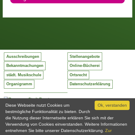
Ausschreibungen
Stellenangebote
Bekanntmachungen
Online-Bücherei
städt. Musikschule
Ortsrecht
Organigramm
Datenschutzerklärung
Stadt Barntrup
Mittelstraße 38
Diese Webseite nutzt Cookies um
Ok, verstanden
32683 Barntrup
bestmögliche Funktionalität zu bieten. Durch
Tel:
05263 / 409-0
die Nutzung dieser Internetseite erklären Sie sich mit der
Fax:
05263 / 409-249
Verwendung von Cookies einverstanden. Weitere Informationen
Email:
info@barntrup.de
entnehmen Sie bitte unserer Datenschutzerklärung.
Zur