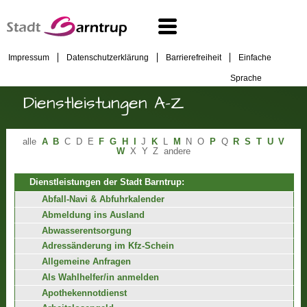
Impressum
Datenschutzerklärung
Barrierefreiheit
Einfache
Sprache
Dienstleistungen A-Z
alle
A
B
C
D
E
F
G
H
I
J
K
L
M
N
O
P
Q
R
S
T
U
V
W
X
Y
Z
andere
Dienstleistungen der Stadt Barntrup:
Abfall-Navi & Abfuhrkalender
Abmeldung ins Ausland
Abwasserentsorgung
Adressänderung im Kfz-Schein
Allgemeine Anfragen
Als Wahlhelfer/in anmelden
Apothekennotdienst