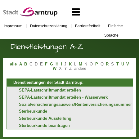
Impressum
Datenschutzerklärung
Barrierefreiheit
Einfache
Sprache
Dienstleistungen A-Z
alle
A
B
C
D
E
F
G
H
I
J
K
L
M
N
O
P
Q
R
S
T
U
V
W
X
Y
Z
andere
Dienstleistungen der Stadt Barntrup:
SEPA-Lastschriftmandat erteilen
SEPA-Lastschriftmandat erteilen - Wasserwerk
Sozialversicherungsausweis/Rentenversicherungsnummer
Sterbeurkunde
Sterbeurkunde Ausstellung
Sterbeurkunde beantragen