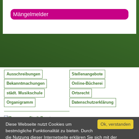
Mängelmelder
Ausschreibungen
Stellenangebote
Bekanntmachungen
Online-Bücherei
städt. Musikschule
Ortsrecht
Organigramm
Datenschutzerklärung
Stadt Barntrup
Mittelstraße 38
Diese Webseite nutzt Cookies um
Ok, verstanden
32683 Barntrup
bestmögliche Funktionalität zu bieten. Durch
Tel:
05263 / 409-0
die Nutzung dieser Internetseite erklären Sie sich mit der