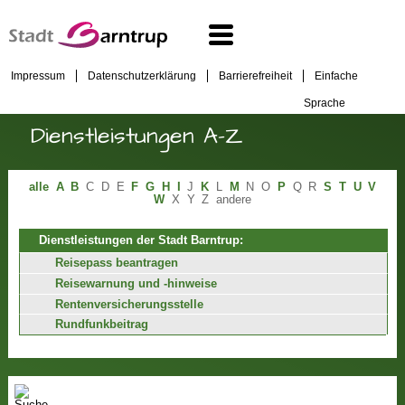
Impressum
Datenschutzerklärung
Barrierefreiheit
Einfache
Sprache
Dienstleistungen A-Z
alle
A
B
C
D
E
F
G
H
I
J
K
L
M
N
O
P
Q
R
S
T
U
V
W
X
Y
Z
andere
Dienstleistungen der Stadt Barntrup:
Reisepass beantragen
Reisewarnung und -hinweise
Rentenversicherungsstelle
Rundfunkbeitrag