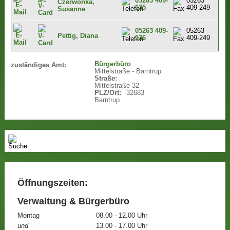
05263 409-
05263
Czerwonka,
135
409-249
Susanne
05263 409-
05263
Pettig, Diana
136
409-249
Bürgerbüro
zuständiges Amt:
Mittelstraße - Barntrup
Straße:
Mittelstraße 32
PLZ/Ort:
32683
Barntrup
Öffnungszeiten:
Verwaltung & Bürgerbüro
Montag
08.00 - 12.00 Uhr
und
13.00 - 17.00 Uhr