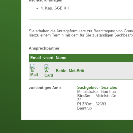
Rechtsgrundlagen
4. Kap. SGB XII
Sie erhalten die Antragsformulare zur Beantragung von Grund
hierzu einem Termin mit dem für Sie zuständigen Sachbearbe
Ansprechpartner:
Email
vcard
Name
Beblo, Mei-Britt
Sachgebiet - Soziales
zuständiges Amt:
Mittelstraße - Barntrup
Straße:
Mittelstraße
32
PLZ/Ort:
32683
Barntrup