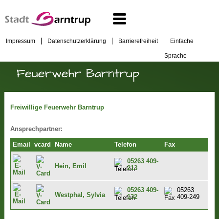
Impressum
Datenschutzerklärung
Barrierefreiheit
Einfache
Sprache
Feuerwehr Barntrup
Freiwillige Feuerwehr Barntrup
Ansprechpartner:
Email
vcard
Name
Telefon
Fax
05263 409-
Hein, Emil
213
05263 409-
05263
Westphal, Sylvia
132
409-249