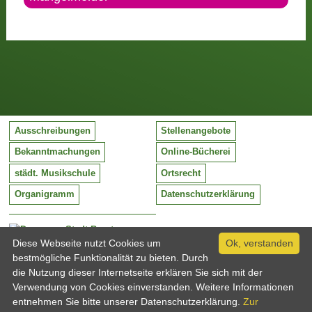
Ausschreibungen
Stellenangebote
Bekanntmachungen
Online-Bücherei
städt. Musikschule
Ortsrecht
Organigramm
Datenschutzerklärung
Stadt Barntrup
Mittelstraße 38
Diese Webseite nutzt Cookies um
Ok, verstanden
32683 Barntrup
bestmögliche Funktionalität zu bieten. Durch
Tel:
05263 / 409-0
die Nutzung dieser Internetseite erklären Sie sich mit der
Fax:
05263 / 409-249
Verwendung von Cookies einverstanden. Weitere Informationen
Email:
info@barntrup.de
entnehmen Sie bitte unserer Datenschutzerklärung.
Zur