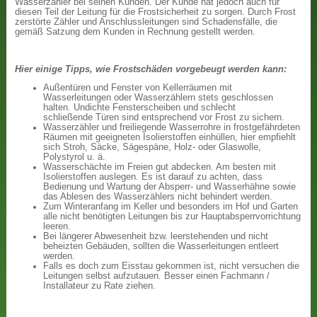
Wasserzähler bei seinen Kunden. Der Kunde hat jedoch auch für
diesen Teil der Leitung für die Frostsicherheit zu sorgen. Durch Frost
zerstörte Zähler und Anschlussleitungen sind Schadensfälle, die
gemäß Satzung dem Kunden in Rechnung gestellt werden.
Hier einige Tipps, wie Frostschäden vorgebeugt werden kann:
Außentüren und Fenster von Kellerräumen mit
Wasserleitungen oder Wasserzählern stets geschlossen
halten. Undichte Fensterscheiben und schlecht
schließende Türen sind entsprechend vor Frost zu sichern.
Wasserzähler und freiliegende Wasserrohre in frostgefährdeten
Räumen mit geeigneten Isolierstoffen einhüllen, hier empfiehlt
sich Stroh, Säcke, Sägespäne, Holz- oder Glaswolle,
Polystyrol u. ä.
Wasserschächte im Freien gut abdecken. Am besten mit
Isolierstoffen auslegen. Es ist darauf zu achten, dass
Bedienung und Wartung der Absperr- und Wasserhähne sowie
das Ablesen des Wasserzählers nicht behindert werden.
Zum Winteranfang im Keller und besonders im Hof und Garten
alle nicht benötigten Leitungen bis zur Hauptabsperrvorrichtung
leeren.
Bei längerer Abwesenheit bzw. leerstehenden und nicht
beheizten Gebäuden, sollten die Wasserleitungen entleert
werden.
Falls es doch zum Eisstau gekommen ist, nicht versuchen die
Leitungen selbst aufzutauen. Besser einen Fachmann /
Installateur zu Rate ziehen.