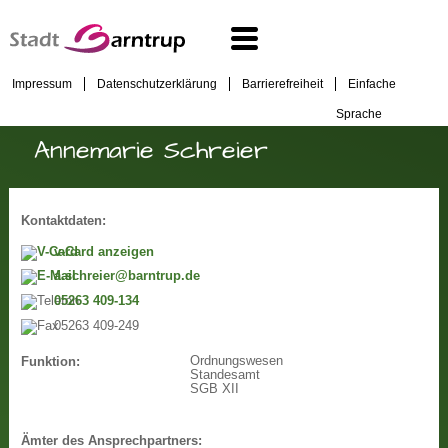
Impressum
Datenschutzerklärung
Barrierefreiheit
Einfache
Sprache
Annemarie Schreier
Kontaktdaten:
v-Card anzeigen
a.schreier@barntrup.de
05263 409-134
05263 409-249
Ordnungswesen
Funktion:
Standesamt
SGB XII
Ämter des Ansprechpartners: