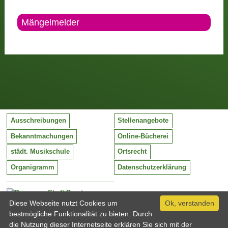
Mängelmelder
Ausschreibungen
Stellenangebote
Bekanntmachungen
Online-Bücherei
städt. Musikschule
Ortsrecht
Organigramm
Datenschutzerklärung
Stadt Barntrup
Mittelstraße 38
Diese Webseite nutzt Cookies um
Ok, verstanden
32683 Barntrup
bestmögliche Funktionalität zu bieten. Durch
Tel:
05263 / 409-0
die Nutzung dieser Internetseite erklären Sie sich mit der