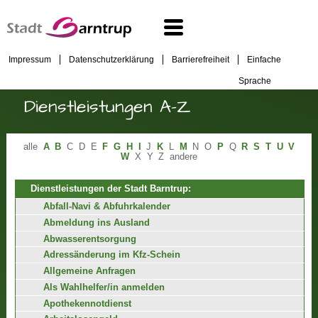
Impressum
Datenschutzerklärung
Barrierefreiheit
Einfache
Sprache
Dienstleistungen A-Z
alle
A
B
C
D
E
F
G
H
I
J
K
L
M
N
O
P
Q
R
S
T
U
V
W
X
Y
Z
andere
Dienstleistungen der Stadt Barntrup:
Abfall-Navi & Abfuhrkalender
Abmeldung ins Ausland
Abwasserentsorgung
Adressänderung im Kfz-Schein
Allgemeine Anfragen
Als Wahlhelfer/in anmelden
Apothekennotdienst