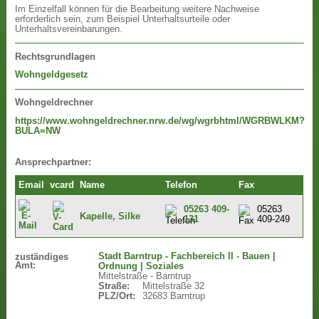
Im Einzelfall können für die Bearbeitung weitere Nachweise
erforderlich sein, zum Beispiel Unterhaltsurteile oder
Unterhaltsvereinbarungen.
Rechtsgrundlagen
Wohngeldgesetz
Wohngeldrechner
https://www.wohngeldrechner.nrw.de/wg/wgrbhtml/WGRBWLKM?
BULA=NW
Ansprechpartner:
Email
vcard
Name
Telefon
Fax
05263 409-
05263
Kapelle, Silke
131
409-249
Stadt Barntrup - Fachbereich II - Bauen |
zuständiges
Amt:
Ordnung | Soziales
Mittelstraße - Barntrup
Straße:
Mittelstraße 32
PLZ/Ort:
32683 Barntrup