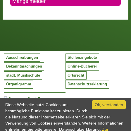
Mängelmelder
Ausschreibungen
Stellenangebote
Bekanntmachungen
Online-Bücherei
städt. Musikschule
Ortsrecht
Organigramm
Datenschutzerklärung
Stadt Barntrup
Mittelstraße 38
Diese Webseite nutzt Cookies um
Ok, verstanden
32683 Barntrup
bestmögliche Funktionalität zu bieten. Durch
Tel:
05263 / 409-0
die Nutzung dieser Internetseite erklären Sie sich mit der
Fax:
05263 / 409-249
Verwendung von Cookies einverstanden. Weitere Informationen
Email:
info@barntrup.de
entnehmen Sie bitte unserer Datenschutzerklärung.
Zur