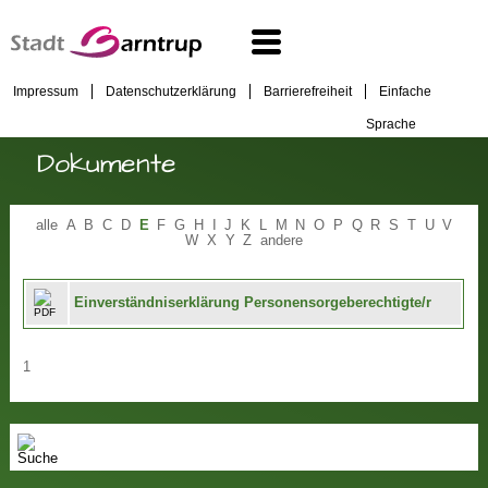
Impressum
Datenschutzerklärung
Barrierefreiheit
Einfache
Sprache
Dokumente
alle
A
B
C
D
E
F
G
H
I
J
K
L
M
N
O
P
Q
R
S
T
U
V
W
X
Y
Z
andere
Einverständniserklärung Personensorgeberechtigte/r
1