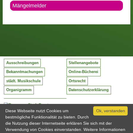
Mängelmelder
Ausschreibungen
Stellenangebote
Bekanntmachungen
Online-Bücherei
städt. Musikschule
Ortsrecht
Organigramm
Datenschutzerklärung
Stadt Barntrup
Mittelstraße 38
Diese Webseite nutzt Cookies um
Ok, verstanden
32683 Barntrup
bestmögliche Funktionalität zu bieten. Durch
Tel:
05263 / 409-0
die Nutzung dieser Internetseite erklären Sie sich mit der
Fax:
05263 / 409-249
Verwendung von Cookies einverstanden. Weitere Informationen
Email:
info@barntrup.de