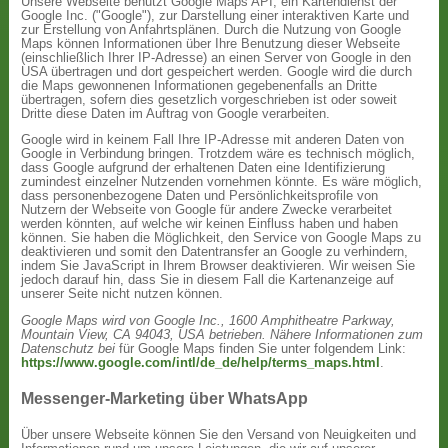
Unsere Webseite benutzt Google Maps API, ein Kartendienst der
Google Inc. ("Google"), zur Darstellung einer interaktiven Karte und
zur Erstellung von Anfahrtsplänen. Durch die Nutzung von Google
Maps können Informationen über Ihre Benutzung dieser Webseite
(einschließlich Ihrer IP-Adresse) an einen Server von Google in den
USA übertragen und dort gespeichert werden. Google wird die durch
die Maps gewonnenen Informationen gegebenenfalls an Dritte
übertragen, sofern dies gesetzlich vorgeschrieben ist oder soweit
Dritte diese Daten im Auftrag von Google verarbeiten.
Google wird in keinem Fall Ihre IP-Adresse mit anderen Daten von
Google in Verbindung bringen. Trotzdem wäre es technisch möglich,
dass Google aufgrund der erhaltenen Daten eine Identifizierung
zumindest einzelner Nutzenden vornehmen könnte. Es wäre möglich,
dass personenbezogene Daten und Persönlichkeitsprofile von
Nutzern der Webseite von Google für andere Zwecke verarbeitet
werden könnten, auf welche wir keinen Einfluss haben und haben
können. Sie haben die Möglichkeit, den Service von Google Maps zu
deaktivieren und somit den Datentransfer an Google zu verhindern,
indem Sie JavaScript in Ihrem Browser deaktivieren. Wir weisen Sie
jedoch darauf hin, dass Sie in diesem Fall die Kartenanzeige auf
unserer Seite nicht nutzen können.
Google Maps wird von Google Inc., 1600 Amphitheatre Parkway,
Mountain View, CA 94043, USA betrieben.
Nähere Informationen zum
Datenschutz bei
für Google Maps finden Sie unter folgendem Link:
https://www.google.com/intl/de_de/help/terms_maps.html
.
Messenger-Marketing über WhatsApp
Über unsere Webseite können Sie den Versand von Neuigkeiten und