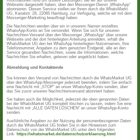
Informationen rund um unsere Leistungen, die wir auf unserer
Webseite dargestellt haben, über den Messenger-Dienst „WhatsApp“
abonnieren. Diesen Service stellen wir Ihnen durch die WhatsMarkt
UG, Kanalstr. 28, 22085 Hamburg, zur Verfügung, welche wir mit dem
Messenger-Marketing beauftragt haben.
Die Nachrichten werden über ein in unserem Namen erstelltes
WhatsApp-Konto an Sie versendet. Wenn Sie sich für unseren
Nachrichten-Versand über den Messenger „WhatsApp“ über unsere
Webseite und der dort hinterlegten Anleitung anmelden, erhält die
WhatsMarket UG den bei WhatsApp hinterlegten Nutzernamen, Ihre
Telefonnummer, Angaben zu dem genutzten Endgerät, alle an den
Service gesandten Nachrichten, sowie die Informationen, welche
Nachrichten Sie erhalten, gelesen oder angeklickt haben.
Abmeldung und Kontaktende
Sie können den Versand von Nachrichten durch die WhatsMarket UG
über den WhatsApp-Messenger jederzeit beenden, indem Sie einfach
eine Nachricht mit „STOP“ an unser WhatsApp-Konto senden, über
das Sie zuvor unseren Nachrichtenversand abonniert haben.
Sie haben auch die Möglichkeit, jederzeit die oben genannten Daten
bei der WhatsMarket UG komplett löschen zu lassen, indem Sie eine
Nachricht mit „ALLE DATEN LÖSCHEN“ an unser WhatsApp-Konto
senden.
Ausführliche Angaben zu der Nutzung der personenbezogenen Daten
durch die WhatsMarket UG finden Sie in den Hinweisen zum
Datenschutz von der WhatsMarket UG unter dem folgenden
Link:
https://whatsmarket.de/datenschutzerklaerung.html