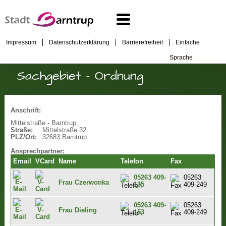
Impressum
Datenschutzerklärung
Barrierefreiheit
Einfache
Sprache
Sachgebiet - Ordnung
Anschrift:
Mittelstraße - Barntrup
Straße:
Mittelstraße 32
PLZ/Ort:
32683 Barntrup
Ansprechpartner:
Email
VCard
Name
Telefon
Fax
05263 409-
05263
Frau Czerwonka
135
409-249
05263 409-
05263
Frau Dieling
153
409-249