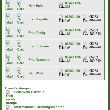
05263 409-
Herr Hein
213
05263 409-
05263
Frau Kapelle
131
409-249
05263 409-
05263
Frau Pettig
136
409-249
05263 409-
05263
Frau Schreier
134
409-249
05263 409-
05263
Frau Westphal
132
409-249
05263 409-
05263
Herr Wolf
139
409-249
Dienstleistungen:
Feuerwehr Barntrup
Informationen Ordnungsbehörde