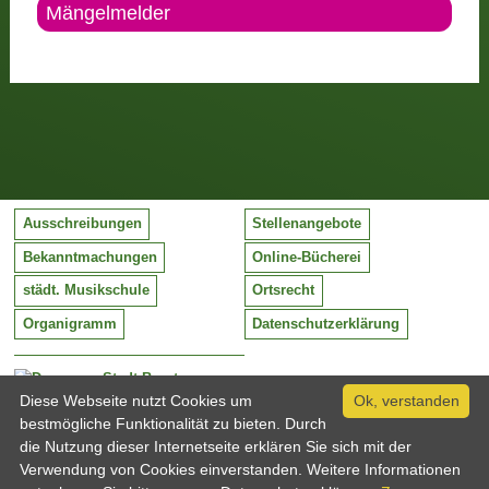
Mängelmelder
Ausschreibungen
Stellenangebote
Bekanntmachungen
Online-Bücherei
städt. Musikschule
Ortsrecht
Organigramm
Datenschutzerklärung
Stadt Barntrup
Mittelstraße 38
Diese Webseite nutzt Cookies um
Ok, verstanden
32683 Barntrup
bestmögliche Funktionalität zu bieten. Durch
Tel:
05263 / 409-0
die Nutzung dieser Internetseite erklären Sie sich mit der
Fax:
05263 / 409-249
Verwendung von Cookies einverstanden. Weitere Informationen
Email:
info@barntrup.de