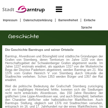
Impressum
Datenschutzerklärung
Barrierefreiheit
Einfache
Sprache
Geschichte
Die Geschichte Barntrups und seiner Ortsteile
Barntrup, Alverdissen und Bösingfeld sind städtische Gründungen der
Grafen von Sternberg, deren Territorium im Jahre 1220 von dem
Herrschaftsgebiet der Schwalenberger Grafen abgetrennt wurde. Im
Jahre 1227 erstmals erwähnt, als oppidum 1317 von der Mutterkirche
Bega der Diozöse Paderborn abgetrennt, werden Barntrup am 21. Mai
1376 vom Grafen Heinrich V von Sternberg durch Urkunde die
Stadtrechte verliehen. Schon 1353 werden Bürger und 1357 der Rat
erwähnt.
Weil die politische Bedeutung der Grafschaft Sternberg zurückging
und ein tragfähiges Hinterland fehlte, konnten sich die Siedlungen
nicht recht entwickeln. Alverdissen, das 150 Jahre Residenz der
gräflichen Linie Lippe-Alverdissen war, und auch Bösingfeld, behielten
den Charakter dörflicher oder halbstädtischer Marktflecken. Auch
Barntrups Stellung, obgleich seit 1376 mit Stadtrechten versehen,
entsprach im 16. und 17. Jahrhundert nur der eines Marktfleckens. Im