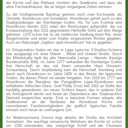
die Kirche und das Rathaus inmitten des Stadtkerns und dazu die
alten Fachwerkhäuser, die an längst vergangene Zeiten erinnern.
Zu der Großgemeinde Barntrup gehören noch zwei Kirchspiele als
Ortsteile: Alverdissen und Sonneborn. Alverdissen gehört auch zu den
Stadtgründungen der Sternberger Grafen. Als Tor zum Extertal wird
Alverdissen bereits 1151 unter den Besitzungen aufgezählt, die zur
Erstausstattung des 1011 gegründeten Herforder Stifts auf dem Berge
gehörten. 1370 schon hat es als städtische Siedlung einen Rat, einen
Bürgermeister und einen vom Grafen eingesetzten Richter gegeben.
Auch ein Ratssiegel „Sigillum opidi Alverdissen“ hat es gegeben.
Im Ortsgrundriss finden wir das in Lippe typische 3-Straßen-Schema
klar ausgeprägt mit einer Oberer -, Mittel und Unterer Straße. Durch
die Mittelstraße läuft die alte Heerstraße Lemgo – Hameln (heutige
Bundesstraße B66). Im Jahre 1377 verkauften die Sternberger Grafen
ihre Herrschaft an das mit ihnen verwandte Haus Honstein-
Schaumburg. Durch Verpfändung kam die Herrschaft Sternberg und
damit auch Alverdissen im Jahre 1405 in den Besitz der lippischen
Grafen, die dieses Pfand nie wieder hergaben. Von 1616 bis 1777 war
Alverdissen die Residenz der Paragiallinie Lippe-Alverdissen und
entfalteten höfischen Glanz. Graf Phillip Ernst ließ 1662 an Stelle des
baufällig gewordenen, ein neues Schloss bauen, das in späterer Zeit
als Amtsgericht diente und heute als Dependance des Staatsarchivs
Detmold eingerichtet wurde. Eine in barocken Formen erbaute alte
Grabkammer an der Nordseite der Alverdisser Kirche mit
verstorbenen Familienmitgliedern der gräflich lippischen Familie
erinnert noch heute an verklungene Zeit.
An Niedersachsens Grenze liegt abseits der Straße das Kirchdorf
Sonneborn. Der wuchtige romanische Wehrturm der Kirche ist schon
um 1200 entstanden; das zweijochige Schiff und der Chorraum