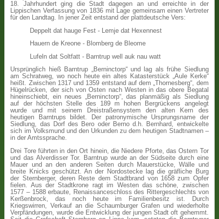
18. Jahrhundert ging die Stadt dagegen an und erreichte in der
Lippischen Verfassung von 1836 mit Lage gemeinsam einen Vertreter
für den Landtag. In jener Zeit entstand der plattdeutsche Vers:
Deppelt dat hauge Fest - Lemje dat Hexennest
Hauern de Kreone - Blomberg de Bleome
Lufeln dat Soltfatt - Barntrup well auk nau watt
Ursprünglich hieß Barntrup „Berninctorp“ und lag als frühe Siedlung
am Schratweg, wo noch heute ein altes Katasterstück „Aule Kerke“
heißt. Zwischen 1317 und 1359 entstand auf dem „Thornesberg“, dem
Hügelrücken, der sich von Osten nach Westen in das obere Begatal
hineinschiebt, ein neues „Berninctorp“, das planmäßig als Siedlung
auf der höchsten Stelle des 189 m hohen Bergrückens angelegt
wurde und mit seinem Dreistraßensystem den alten Kern des
heutigen Barntrups bildet. Der patronymische Ursprungsname der
Siedlung, das Dorf des Bero oder Berno d.h. Bernhard, entwickelte
sich im Volksmund und den Urkunden zu dem heutigen Stadtnamen –
in der Amtssprache.
Drei Tore führten in den Ort hinein, die Niedere Pforte, das Ostern Tor
und das Alverdisser Tor. Barntrup wurde an der Südseite durch eine
Mauer und an den anderen Seiten durch Mauerstücke, Wälle und
breite Knicks geschützt. An der Nordostecke lag die gräfliche Burg
der Sternberger, deren Reste dem Stadtbrand von 1658 zum Opfer
fielen. Aus der Stadtkrone ragt im Westen das schöne, zwischen
1577 – 1588 erbaute, Renaissanceschloss des Rittergeschlechts von
Kerßenbrock, das noch heute im Familienbesitz ist. Durch
Kriegswirren, Verkauf an die Schaumburger Grafen und wiederholte
Verpfändungen, wurde die Entwicklung der jungen Stadt oft gehemmt.