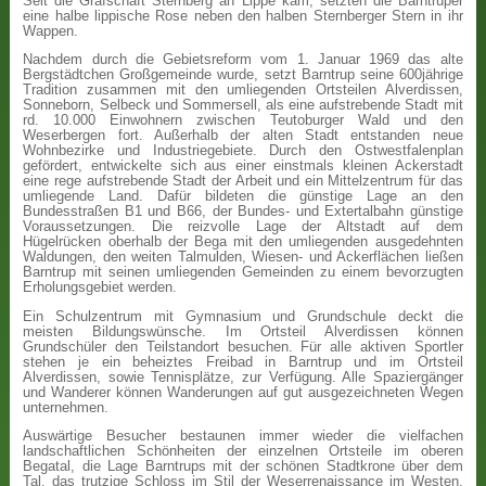
Seit die Grafschaft Sternberg an Lippe kam, setzten die Barntruper
eine halbe lippische Rose neben den halben Sternberger Stern in ihr
Wappen.
Nachdem durch die Gebietsreform vom 1. Januar 1969 das alte
Bergstädtchen Großgemeinde wurde, setzt Barntrup seine 600jährige
Tradition zusammen mit den umliegenden Ortsteilen Alverdissen,
Sonneborn, Selbeck und Sommersell, als eine aufstrebende Stadt mit
rd. 10.000 Einwohnern zwischen Teutoburger Wald und den
Weserbergen fort. Außerhalb der alten Stadt entstanden neue
Wohnbezirke und Industriegebiete. Durch den Ostwestfalenplan
gefördert, entwickelte sich aus einer einstmals kleinen Ackerstadt
eine rege aufstrebende Stadt der Arbeit und ein Mittelzentrum für das
umliegende Land. Dafür bildeten die günstige Lage an den
Bundesstraßen B1 und B66, der Bundes- und Extertalbahn günstige
Voraussetzungen. Die reizvolle Lage der Altstadt auf dem
Hügelrücken oberhalb der Bega mit den umliegenden ausgedehnten
Waldungen, den weiten Talmulden, Wiesen- und Ackerflächen ließen
Barntrup mit seinen umliegenden Gemeinden zu einem bevorzugten
Erholungsgebiet werden.
Ein Schulzentrum mit Gymnasium und Grundschule deckt die
meisten Bildungswünsche. Im Ortsteil Alverdissen können
Grundschüler den Teilstandort besuchen. Für alle aktiven Sportler
stehen je ein beheiztes Freibad in Barntrup und im Ortsteil
Alverdissen, sowie Tennisplätze, zur Verfügung. Alle Spaziergänger
und Wanderer können Wanderungen auf gut ausgezeichneten Wegen
unternehmen.
Auswärtige Besucher bestaunen immer wieder die vielfachen
landschaftlichen Schönheiten der einzelnen Ortsteile im oberen
Begatal, die Lage Barntrups mit der schönen Stadtkrone über dem
Tal, das trutzige Schloss im Stil der Weserrenaissance im Westen,