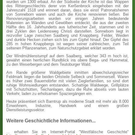
wurden um 1300 erbaut. An der Südseite der Kirche ist das Wappen
des Rittergeschlechts derer von Kerßenbrock eingehoben mit der
Jahreszahl 1518 und erinnert daran, dass sie einst Patronatsherren
von Sonneborn waren und auch die Kirche renovieren ließen. Bei
Renovierungsarbeiten wurden vor einigen Jahren bedeutende
Malereien an Wänden und Gewölben entdeckt, die aus der zweiten
Hälfte des 16. Jahrhunderts aus lutherischer Zeit, stammen und in
drei Zyklen den Leidensweg Christi darstellen. Sonneborn liegt in
reizvoller Lage zwischen Saalberg und Knappberg. Felder, Weiden
und dunkle Hecken ziehen sich bis zum Gipfel hinauf. Der Gipfel des
285 m hohen Knappbergs ist wegen seiner zahlreichen, zum Teil
seltenen Pflanzenarten, zum Naturschutzgebiet erklärt worden.
Der Windmühlenstumpf auf dem Saalberg, welcher 343 m hoch ist,
gewährt einen herrlichen Rundblick ins obere Bega- und Hummetal,
zu den Weserbergen und dem Teutoburger Wald.
Am Rande größerer Waldgebiete inmitten abwechslungsreicher
Feldmark liegen die beiden Ortsteile Selbeck und Sommersell. Waren
es früher zwei Bauerndörfer mit vielen Zieglerfamilien, so sind dort
ruhige Wohnsiedlungen entstanden. Schattige Waldwege, Grillplätze
mit Schutzhütten, Teichanlagen, dazu die Ruhe abseits vom lauten
Verkehr, laden zu erholsamen Spaziergängen ein.
Heute präsentiert sich Barntrup als moderne Stadt mit mehr als 8.000
Einwohnern, Industrie, Handwerk und einem großen
Dienstleistungssektor.
Weitere Geschichtliche Informationen...
... erhalten Sie im Internet-Portal "Westfälische Geschichte"