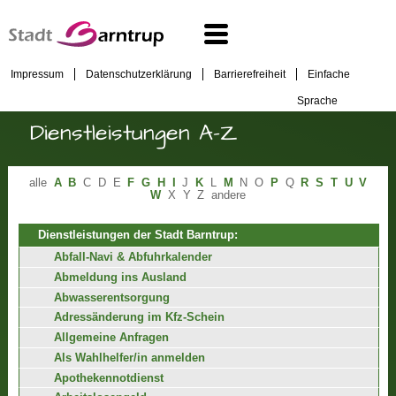
Impressum
Datenschutzerklärung
Barrierefreiheit
Einfache
Sprache
Dienstleistungen A-Z
alle
A
B
C
D
E
F
G
H
I
J
K
L
M
N
O
P
Q
R
S
T
U
V
W
X
Y
Z
andere
Dienstleistungen der Stadt Barntrup:
Abfall-Navi & Abfuhrkalender
Abmeldung ins Ausland
Abwasserentsorgung
Adressänderung im Kfz-Schein
Allgemeine Anfragen
Als Wahlhelfer/in anmelden
Apothekennotdienst