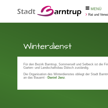
MENÜ
Rat und Verwa
Winterdienst
Für den Bezirk Barntrup, Sommersell und Selbeck ist die F
Garten- und Landschaftsbau Dütsch zuständig.
Die Organisation des Winterdienstes obliegt der Stadt Barn
an das Bauamt -
Daniel Janz
.