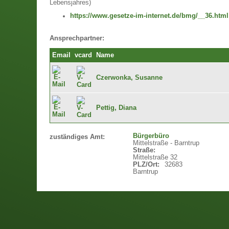
Lebensjahres)
https://www.gesetze-im-internet.de/bmg/__36.html
Ansprechpartner:
Email
vcard
Name
Czerwonka, Susanne
Pettig, Diana
Bürgerbüro
zuständiges Amt:
Mittelstraße - Barntrup
Straße:
Mittelstraße 32
PLZ/Ort:
32683
Barntrup