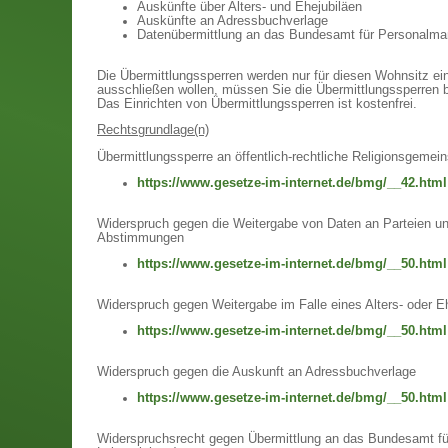
Auskünfte über Alters- und Ehejubiläen
Auskünfte an Adressbuchverlage
Datenübermittlung an das Bundesamt für Personalm
Die Übermittlungssperren werden nur für diesen Wohnsitz ein
ausschließen wollen, müssen Sie die Übermittlungssperren 
Das Einrichten von Übermittlungssperren ist kostenfrei.
Rechtsgrundlage(n)
Übermittlungssperre an öffentlich-rechtliche Religionsgemei
https://www.gesetze-im-internet.de/bmg/__42.html
Widerspruch gegen die Weitergabe von Daten an Parteien 
Abstimmungen
https://www.gesetze-im-internet.de/bmg/__50.html
Widerspruch gegen Weitergabe im Falle eines Alters- oder E
https://www.gesetze-im-internet.de/bmg/__50.html
Widerspruch gegen die Auskunft an Adressbuchverlage
https://www.gesetze-im-internet.de/bmg/__50.html
Widerspruchsrecht gegen Übermittlung an das Bundesamt fü