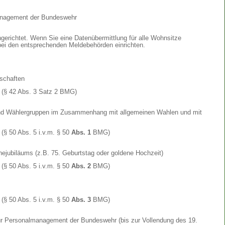
anagement der Bundeswehr
gerichtet. Wenn Sie eine Datenübermittlung für alle Wohnsitze
bei den entsprechenden Meldebehörden einrichten.
nschaften
(§ 42 Abs. 3 Satz 2 BMG)
und Wählergruppen im Zusammenhang mit allgemeinen Wahlen und mit
(§ 50 Abs. 5 i.v.m. § 50
Abs. 1
BMG)
hejubiläums (z.B. 75. Geburtstag oder goldene Hochzeit)
(§ 50 Abs. 5 i.v.m. § 50
Abs. 2
BMG)
(§ 50 Abs. 5 i.v.m. § 50
Abs. 3
BMG)
r Personalmanagement der Bundeswehr (bis zur Vollendung des 19.