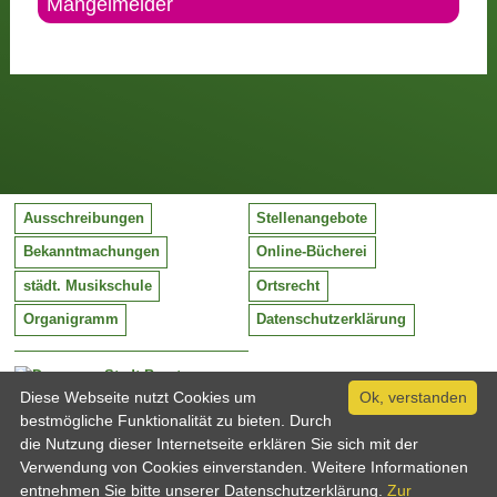
Mängelmelder
Ausschreibungen
Stellenangebote
Bekanntmachungen
Online-Bücherei
städt. Musikschule
Ortsrecht
Organigramm
Datenschutzerklärung
Stadt Barntrup
Mittelstraße 38
Diese Webseite nutzt Cookies um
Ok, verstanden
32683 Barntrup
bestmögliche Funktionalität zu bieten. Durch
Tel:
05263 / 409-0
die Nutzung dieser Internetseite erklären Sie sich mit der
Fax:
05263 / 409-249
Verwendung von Cookies einverstanden. Weitere Informationen
Email:
info@barntrup.de
entnehmen Sie bitte unserer Datenschutzerklärung.
Zur