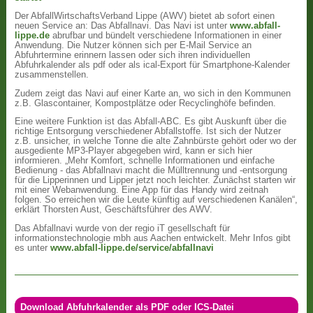
Der AbfallWirtschaftsVerband Lippe (AWV) bietet ab sofort einen
neuen Service an: Das Abfallnavi. Das Navi ist unter
www.abfall-
lippe.de
abrufbar und bündelt verschiedene Informationen in einer
Anwendung. Die Nutzer können sich per E-Mail Service an
Abfuhrtermine erinnern lassen oder sich ihren individuellen
Abfuhrkalender als pdf oder als ical-Export für Smartphone-Kalender
zusammenstellen.
Zudem zeigt das Navi auf einer Karte an, wo sich in den Kommunen
z.B. Glascontainer, Kompostplätze oder Recyclinghöfe befinden.
Eine weitere Funktion ist das Abfall-ABC. Es gibt Auskunft über die
richtige Entsorgung verschiedener Abfallstoffe. Ist sich der Nutzer
z.B. unsicher, in welche Tonne die alte Zahnbürste gehört oder wo der
ausgediente MP3-Player abgegeben wird, kann er sich hier
informieren. „Mehr Komfort, schnelle Informationen und einfache
Bedienung - das Abfallnavi macht die Mülltrennung und -entsorgung
für die Lipperinnen und Lipper jetzt noch leichter. Zunächst starten wir
mit einer Webanwendung. Eine App für das Handy wird zeitnah
folgen. So erreichen wir die Leute künftig auf verschiedenen Kanälen“,
erklärt Thorsten Aust, Geschäftsführer des AWV.
Das Abfallnavi wurde von der regio iT gesellschaft für
informationstechnologie mbh aus Aachen entwickelt. Mehr Infos gibt
es unter
www.abfall-lippe.de/service/abfallnavi
Download Abfuhrkalender als PDF oder ICS-Datei