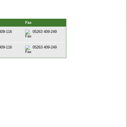
Fax
409-116
05263 409-249
409-116
05263 409-249