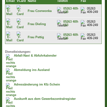
Email
VCard
Name
Telefon
Fax
05263 409-
05263
Frau Czerwonka
135
409-249
05263 409-
05263
Frau Dieling
153
409-249
05263 409-
05263
Frau Pettig
136
409-249
Dienstleistungen:
Abfall-Navi & Abfuhrkalender
Abmeldung ins Ausland
Adressänderung im Kfz-Schein
Auskunft aus dem Gewerbezentralregister