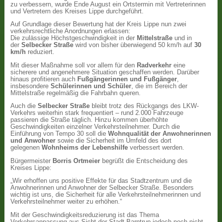
zu verbessern, wurde Ende August ein Ortstermin mit Vertreterinnen
und Vertretern des Kreises Lippe durchgeführt.
Auf Grundlage dieser Bewertung hat der Kreis Lippe nun zwei
verkehrsrechtliche Anordnungen erlassen:
Die zulässige Höchstgeschwindigkeit in der
Mittelstraße
und in
der
Selbecker Straße
wird von bisher überwiegend 50 km/h auf
30
km/h
reduziert.
Mit dieser Maßnahme soll vor allem für den
Radverkehr
eine
sicherere und angenehmere Situation geschaffen werden. Darüber
hinaus profitieren auch
Fußgängerinnen und Fußgänger
,
insbesondere
Schülerinnen und Schüler
, die im Bereich der
Mittelstraße regelmäßig die Fahrbahn queren.
Auch die
Selbecker Straße
bleibt trotz des Rückgangs des LKW-
Verkehrs weiterhin stark frequentiert – rund 2.000 Fahrzeuge
passieren die Straße täglich. Hinzu kommen überhöhte
Geschwindigkeiten einzelner Verkehrsteilnehmer. Durch die
Einführung von Tempo 30 soll die
Wohnqualität der Anwohnerinnen
und Anwohner
sowie die Sicherheit im Umfeld des dort
gelegenen
Wohnheims der Lebenshilfe
verbessert werden.
Bürgermeister
Borris Ortmeier
begrüßt die Entscheidung des
Kreises Lippe:
„Wir erhoffen uns positive Effekte für das Stadtzentrum und die
Anwohnerinnen und Anwohner der Selbecker Straße. Besonders
wichtig ist uns, die Sicherheit für alle Verkehrsteilnehmerinnen und
Verkehrsteilnehmer weiter zu erhöhen.“
Mit der Geschwindigkeitsreduzierung ist das Thema
Verkehrsanpassung aus Sicht der Stadt Barntrup jedoch noch nicht