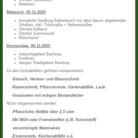
Wierborn
Mittwoch, 05.11.2025
komplette Siedlung Bellenbruch mit allen davon abgehenden
Straßen, inkl. Triftstraße + Nebenstraßen
Ortsteil Selbeck
Ortsteil Sommersell
Mönchshof
Donnerstag, 06.11.2025
Industriegebiet Barntrup
Frettholz
übriges Stadtgebiet Barntrup
Zu den Grünabfällen gehören insbesondere:
-Strauch, Hecken- und Baumschnitt
-Rasenschnitt, Pflanzenreste, Gartenabfälle, Laub
-Grassoden mit erdigen Bestandteilen
Nicht mitgenommen werden:
-Pflanzliche Abfälle über 2,5 cbm
-Mit Müll oder Fremdstoffen (z.B. Kunststoff)
verunreinigte Materialien
-Essensreste, Küchenabfälle u.ä.