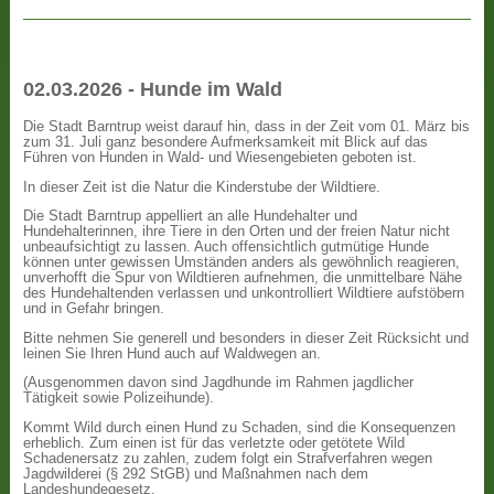
02.03.2026 - Hunde im Wald
Die Stadt Barntrup weist darauf hin, dass in der Zeit vom 01. März bis
zum 31. Juli ganz besondere Aufmerksamkeit mit Blick auf das
Führen von Hunden in Wald- und Wiesengebieten geboten ist.
In dieser Zeit ist die Natur die Kinderstube der Wildtiere.
Die Stadt Barntrup appelliert an alle Hundehalter und
Hundehalterinnen, ihre Tiere in den Orten und der freien Natur nicht
unbeaufsichtigt zu lassen. Auch offensichtlich gutmütige Hunde
können unter gewissen Umständen anders als gewöhnlich reagieren,
unverhofft die Spur von Wildtieren aufnehmen, die unmittelbare Nähe
des Hundehaltenden verlassen und unkontrolliert Wildtiere aufstöbern
und in Gefahr bringen.
Bitte nehmen Sie generell und besonders in dieser Zeit Rücksicht und
leinen Sie Ihren Hund auch auf Waldwegen an.
(Ausgenommen davon sind Jagdhunde im Rahmen jagdlicher
Tätigkeit sowie Polizeihunde).
Kommt Wild durch einen Hund zu Schaden, sind die Konsequenzen
erheblich. Zum einen ist für das verletzte oder getötete Wild
Schadenersatz zu zahlen, zudem folgt ein Strafverfahren wegen
Jagdwilderei (§ 292 StGB) und Maßnahmen nach dem
Landeshundegesetz.