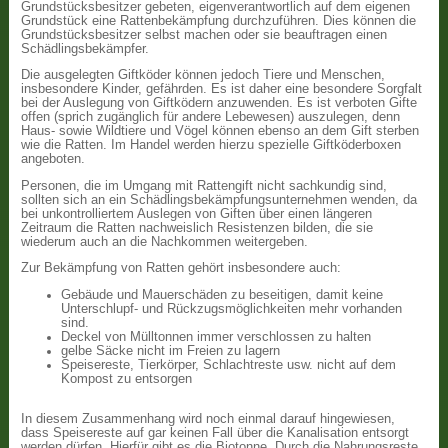
Grundstücksbesitzer gebeten, eigenverantwortlich auf dem eigenen
Grundstück eine Rattenbekämpfung durchzuführen. Dies können die
Grundstücksbesitzer selbst machen oder sie beauftragen einen
Schädlingsbekämpfer.
Die ausgelegten Giftköder können jedoch Tiere und Menschen,
insbesondere Kinder, gefährden. Es ist daher eine besondere Sorgfalt
bei der Auslegung von Giftködern anzuwenden. Es ist verboten Gifte
offen (sprich zugänglich für andere Lebewesen) auszulegen, denn
Haus- sowie Wildtiere und Vögel können ebenso an dem Gift sterben
wie die Ratten. Im Handel werden hierzu spezielle Giftköderboxen
angeboten.
Personen, die im Umgang mit Rattengift nicht sachkundig sind,
sollten sich an ein Schädlingsbekämpfungsunternehmen wenden, da
bei unkontrolliertem Auslegen von Giften über einen längeren
Zeitraum die Ratten nachweislich Resistenzen bilden, die sie
wiederum auch an die Nachkommen weitergeben.
Zur Bekämpfung von Ratten gehört insbesondere auch:
Gebäude und Mauerschäden zu beseitigen, damit keine
Unterschlupf- und Rückzugsmöglichkeiten mehr vorhanden
sind.
Deckel von Mülltonnen immer verschlossen zu halten
gelbe Säcke nicht im Freien zu lagern
Speisereste, Tierkörper, Schlachtreste usw. nicht auf dem
Kompost zu entsorgen
In diesem Zusammenhang wird noch einmal darauf hingewiesen,
dass Speisereste auf gar keinen Fall über die Kanalisation entsorgt
werden dürfen. Hierfür gibt es die Biotonne. Durch die Nahrungsreste