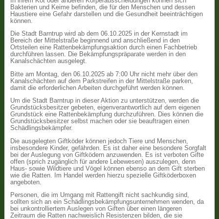
In ihrem Kot oder anderen Körperausscheidungen können sich
Bakterien und Keime befinden, die für den Menschen und dessen
Haustiere eine Gefahr darstellen und die Gesundheit beeinträchtigen
können.
Die Stadt Barntrup wird ab dem 06.10.2025 in der Kernstadt im
Bereich der Mittelstraße beginnend und anschließend in den
Ortsteilen eine Rattenbekämpfungsaktion durch einen Fachbetrieb
durchführen lassen. Die Bekämpfungspräparate werden in den
Kanalschächten ausgelegt.
Bitte am Montag, den 06.10.2025 ab 7:00 Uhr nicht mehr über den
Kanalschächten auf dem Parkstreifen in der Mittelstraße parken,
damit die erforderlichen Arbeiten durchgeführt werden können.
Um die Stadt Barntrup in dieser Aktion zu unterstützen, werden die
Grundstücksbesitzer gebeten, eigenverantwortlich auf dem eigenen
Grundstück eine Rattenbekämpfung durchzuführen. Dies können die
Grundstücksbesitzer selbst machen oder sie beauftragen einen
Schädlingsbekämpfer.
Die ausgelegten Giftköder können jedoch Tiere und Menschen,
insbesondere Kinder, gefährden. Es ist daher eine besondere Sorgfalt
bei der Auslegung von Giftködern anzuwenden. Es ist verboten Gifte
offen (sprich zugänglich für andere Lebewesen) auszulegen, denn
Haus- sowie Wildtiere und Vögel können ebenso an dem Gift sterben
wie die Ratten. Im Handel werden hierzu spezielle Giftköderboxen
angeboten.
Personen, die im Umgang mit Rattengift nicht sachkundig sind,
sollten sich an ein Schädlingsbekämpfungsunternehmen wenden, da
bei unkontrolliertem Auslegen von Giften über einen längeren
Zeitraum die Ratten nachweislich Resistenzen bilden, die sie