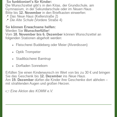
So funktioniert’s für Kinder:
Die Wunschzettel gibt’s in den Kitas, der Grundschule, am
Gymnasium, in der Sekundarschule oder im
Neuen Haus
.
Bitte bis
12. November
in den Briefkasten einwerfen:
📍
Das Neue Haus
(Kellerstraße 2)
📍
Die Alte Schule
(Vordere Straße 4)
So können Erwachsene helfen:
Werden Sie
Wunscherfüller
!
Vom
18. November bis 6. Dezember
können Wunschzettel an
folgenden Stationen abgeholt werden:
Fleischerei Buddeberg oder Meier (Alverdissen)
Optik Trompeter
Stadtbücherei Barntrup
Dorfladen Sonneborn
Erfüllen Sie einen Kinderwunsch im Wert von bis zu 30 € und bringen
Sie das Geschenk bis
12. Dezember
ins
Neue Haus
.
Am
19. Dezember
dürfen die Kinder ihre Geschenke dort abholen –
mit strahlenden Augen und großen Herzen.
👉
Eine Aktion des KOMM e.V.