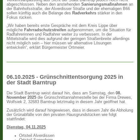
abgeschlossen. Neben den anstehenden
Sanierungsmaßnahmen
an
der Bahnhofsstraße, der Alverdisser Straße und der ehemaligen B66
sollen künftig auch die Belange des
Radverkehrs
stärker in den
Fokus rücken.
„Wir haben bereits erste Gespräche mit dem Kreis Lippe über
mögliche
Fahrradschutzstreifen
aufgenommen, um die Situation für
Radfahrerinnen und Radfahrer weiter zu verbessern. In der
Mittelstraße wird dies aufgrund der geringen Straßenbreite allerdings
nicht möglich sein – hier müssen wir alternative Lösungen
entwickeln“, erklärt Bürgermeister Ortmeier.
06.10.2025 - Grünschnittentsorgung 2025 in
der Stadt Barntrup
Die Stadt Barntrup weist darauf hin, dass am Samstag, den
08.
November 2025
die Grünschnittannahmestelle bei der Firma Drewes,
Wolfsiek 2, 32683 Barntrup letztmalig in diesem Jahr geöffnet hat.
Zusätzlich wird darauf hingewiesen, dass in diesem Jahr die Abholung
der Grünabfälle von den privaten Hausgrundstücken wie folgt
stattfindet:
Dienstag, 04.11.2025
Ortsteil Alverdissen
Ortsteil Sonneborn