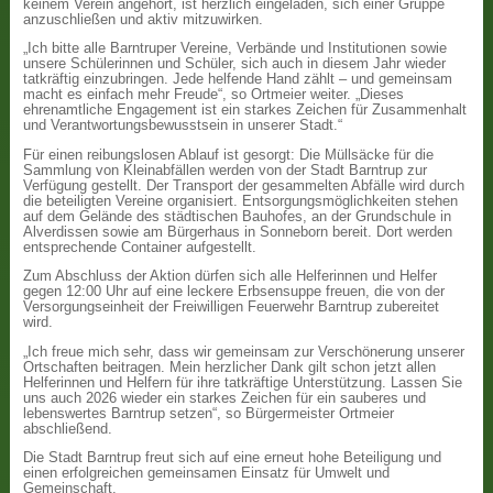
keinem Verein angehört, ist herzlich eingeladen, sich einer Gruppe
anzuschließen und aktiv mitzuwirken.
„Ich bitte alle Barntruper Vereine, Verbände und Institutionen sowie
unsere Schülerinnen und Schüler, sich auch in diesem Jahr wieder
tatkräftig einzubringen. Jede helfende Hand zählt – und gemeinsam
macht es einfach mehr Freude“, so Ortmeier weiter. „Dieses
ehrenamtliche Engagement ist ein starkes Zeichen für Zusammenhalt
und Verantwortungsbewusstsein in unserer Stadt.“
Für einen reibungslosen Ablauf ist gesorgt: Die Müllsäcke für die
Sammlung von Kleinabfällen werden von der Stadt Barntrup zur
Verfügung gestellt. Der Transport der gesammelten Abfälle wird durch
die beteiligten Vereine organisiert. Entsorgungsmöglichkeiten stehen
auf dem Gelände des städtischen Bauhofes, an der Grundschule in
Alverdissen sowie am Bürgerhaus in Sonneborn bereit. Dort werden
entsprechende Container aufgestellt.
Zum Abschluss der Aktion dürfen sich alle Helferinnen und Helfer
gegen 12:00 Uhr auf eine leckere Erbsensuppe freuen, die von der
Versorgungseinheit der Freiwilligen Feuerwehr Barntrup zubereitet
wird.
„Ich freue mich sehr, dass wir gemeinsam zur Verschönerung unserer
Ortschaften beitragen. Mein herzlicher Dank gilt schon jetzt allen
Helferinnen und Helfern für ihre tatkräftige Unterstützung. Lassen Sie
uns auch 2026 wieder ein starkes Zeichen für ein sauberes und
lebenswertes Barntrup setzen“, so Bürgermeister Ortmeier
abschließend.
Die Stadt Barntrup freut sich auf eine erneut hohe Beteiligung und
einen erfolgreichen gemeinsamen Einsatz für Umwelt und
Gemeinschaft.