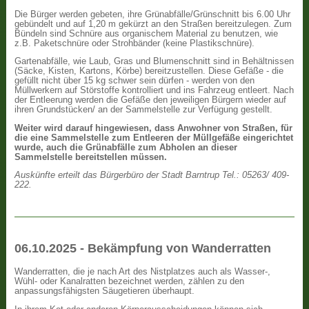
Die Bürger werden gebeten, ihre Grünabfälle/Grünschnitt bis 6.00 Uhr
gebündelt und auf 1,20 m gekürzt an den Straßen bereitzulegen. Zum
Bündeln sind Schnüre aus organischem Material zu benutzen, wie
z.B. Paketschnüre oder Strohbänder (keine Plastikschnüre).
Gartenabfälle, wie Laub, Gras und Blumenschnitt sind in Behältnissen
(Säcke, Kisten, Kartons, Körbe) bereitzustellen. Diese Gefäße - die
gefüllt nicht über 15 kg schwer sein dürfen - werden von den
Müllwerkern auf Störstoffe kontrolliert und ins Fahrzeug entleert. Nach
der Entleerung werden die Gefäße den jeweiligen Bürgern wieder auf
ihren Grundstücken/ an der Sammelstelle zur Verfügung gestellt.
Weiter wird darauf hingewiesen, dass Anwohner von Straßen, für
die eine Sammelstelle zum Entleeren der Müllgefäße eingerichtet
wurde, auch die Grünabfälle zum Abholen an dieser
Sammelstelle bereitstellen müssen.
Auskünfte erteilt das Bürgerbüro der Stadt Barntrup Tel.: 05263/ 409-
222.
06.10.2025 - Bekämpfung von Wanderratten
Wanderratten, die je nach Art des Nistplatzes auch als Wasser-,
Wühl- oder Kanalratten bezeichnet werden, zählen zu den
anpassungsfähigsten Säugetieren überhaupt.