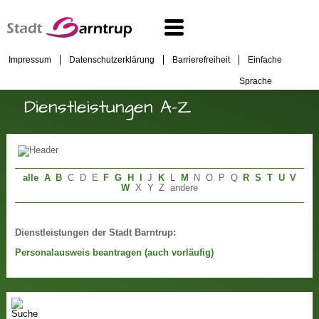
Impressum
Datenschutzerklärung
Barrierefreiheit
Einfache
Sprache
Dienstleistungen A-Z
alle
A
B
C
D
E
F
G
H
I
J
K
L
M
N
O
P
Q
R
S
T
U
V
W
X
Y
Z
andere
Dienstleistungen der Stadt Barntrup:
Personalausweis beantragen (auch vorläufig)