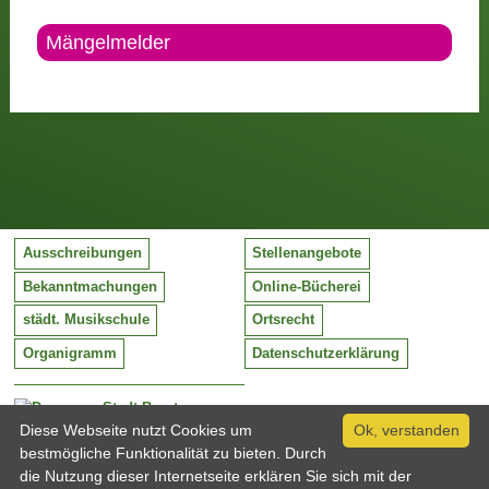
Mängelmelder
Ausschreibungen
Stellenangebote
Bekanntmachungen
Online-Bücherei
städt. Musikschule
Ortsrecht
Organigramm
Datenschutzerklärung
Stadt Barntrup
Mittelstraße 38
Diese Webseite nutzt Cookies um
Ok, verstanden
32683 Barntrup
bestmögliche Funktionalität zu bieten. Durch
Tel:
05263 / 409-0
die Nutzung dieser Internetseite erklären Sie sich mit der
Fax:
05263 / 409-249