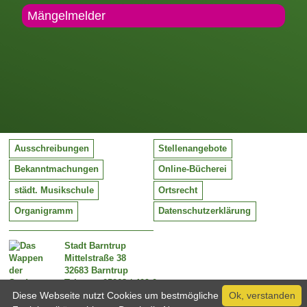
Mängelmelder
Ausschreibungen
Stellenangebote
Bekanntmachungen
Online-Bücherei
städt. Musikschule
Ortsrecht
Organigramm
Datenschutzerklärung
Stadt Barntrup
Mittelstraße 38
32683 Barntrup
Tel:
05263 / 409-0
Diese Webseite nutzt Cookies um bestmögliche
Ok, verstanden
Fax:
05263 / 409-249