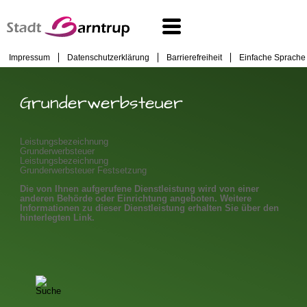
Impressum
Datenschutzerklärung
Barrierefreiheit
Einfache Sprache
Grunderwerbsteuer
Leistungsbezeichnung
Grunderwerbsteuer
Leistungsbezeichnung
Grunderwerbsteuer Festsetzung
Die von Ihnen aufgerufene Dienstleistung wird von einer
anderen Behörde oder Einrichtung angeboten. Weitere
Informationen zu dieser Dienstleistung erhalten Sie über den
hinterlegten Link.