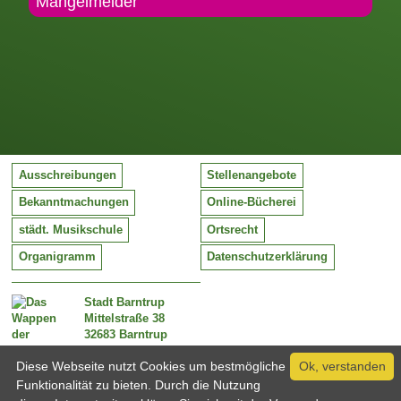
Mängelmelder
Ausschreibungen
Stellenangebote
Bekanntmachungen
Online-Bücherei
städt. Musikschule
Ortsrecht
Organigramm
Datenschutzerklärung
Stadt Barntrup
Mittelstraße 38
32683 Barntrup
Tel:
05263 / 409-0
Diese Webseite nutzt Cookies um bestmögliche
Ok, verstanden
Fax:
05263 / 409-249
Email:
info@barntrup.de
Funktionalität zu bieten. Durch die Nutzung